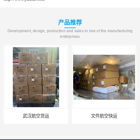
产品推荐
Development, design, production and sales in one of the manufacturing
enterprises
武汉航空货运
文件航空快运