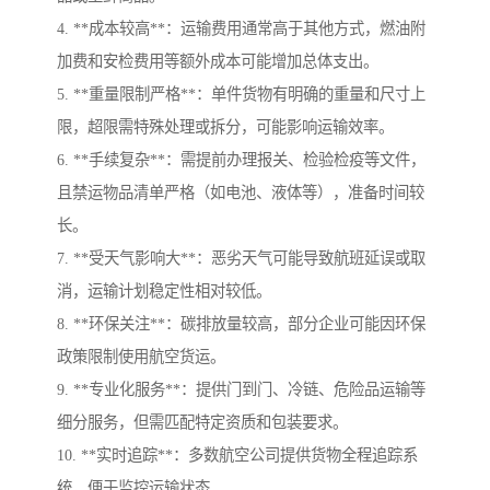
4. **成本较高**：运输费用通常高于其他方式，燃油附
加费和安检费用等额外成本可能增加总体支出。
5. **重量限制严格**：单件货物有明确的重量和尺寸上
限，超限需特殊处理或拆分，可能影响运输效率。
6. **手续复杂**：需提前办理报关、检验检疫等文件，
且禁运物品清单严格（如电池、液体等），准备时间较
长。
7. **受天气影响大**：恶劣天气可能导致航班延误或取
消，运输计划稳定性相对较低。
8. **环保关注**：碳排放量较高，部分企业可能因环保
政策限制使用航空货运。
9. **专业化服务**：提供门到门、冷链、危险品运输等
细分服务，但需匹配特定资质和包装要求。
10. **实时追踪**：多数航空公司提供货物全程追踪系
统，便于监控运输状态。