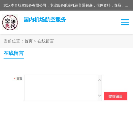
武汉本泰航空服务有限公司，专业服务航空托运普通包裹，信件资料，食品，服装，快消品等运输的专线空运，完善的网络服务确保为客户提供准确、*、安全的“门对门”服务，本着“诚信为本、精诚合作”的服务宗旨.“以安全运输为保障，以运价合理要求市场”的经营理念。武汉机场货运、武汉航空物流、武汉空运、武汉天河国际机场东方、南方、国际航空、机场空运业务覆盖国内二三线机场城市，如：武汉-敦煌、武汉-柳州等
国内机场航空服务
当前位置：
首页
>
在线留言
航空服务
在线留言