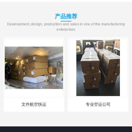
产品推荐
Development, design, production and sales in one of the manufacturing
enterprises
文件航空快运
专业空运公司