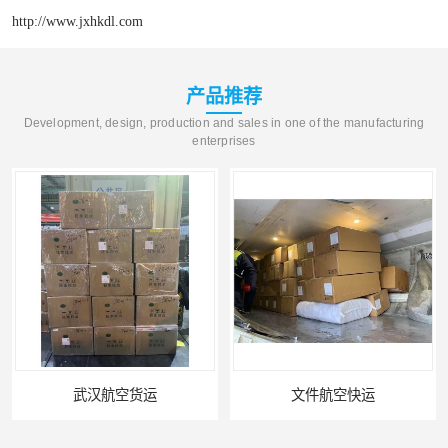
http://www.jxhkdl.com
产品推荐
Development, design, production and sales in one of the manufacturing
enterprises
武汉航空货运
文件航空快运