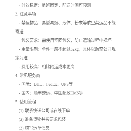
- 时效稳定：航班固定，配送时间可预测
3. 注意事项
- 禁运物品：易燃易爆、液体、粉末等航空禁运品不能
寄送
- 包装要求：需使用坚固包装，防止运输过程中损坏
- 重量限制：单件一般不超过32kg，具体以航空公司规
定为准
- 费用较高：相比陆运成本更高
4. 常见服务商
- 国际：DHL、FedEx、UPS等
- 国内：顺丰速运、中国邮政EMS等
5. 使用流程
(1) 联系快递公司或在线下单
(2) 准备货物并按要求包装
(3) 填写运单信息