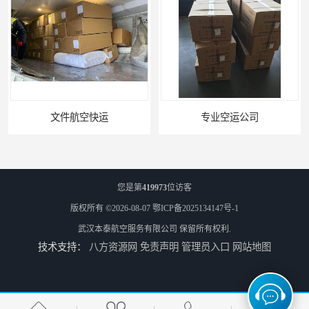
专业空运公司
武汉机场货运站电话
您是第
419973
位访客
版权所有 ©2026-08-07
鄂ICP备2025134147号-1
武汉本泰航空服务有限公司
保留所有权利.
技术支持：
八方资源网
免责声明
管理员入口
网站地图
西宁航空物流
航空快递当天能到吗