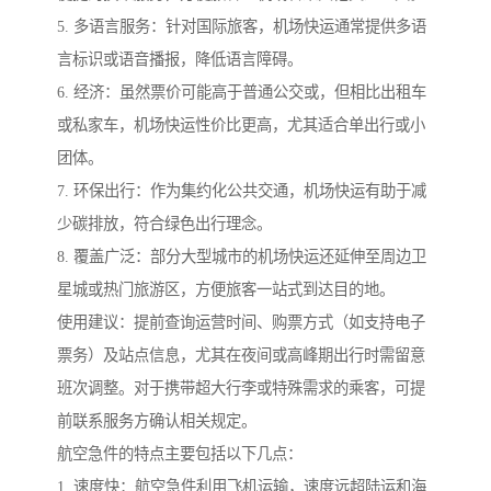
5. 多语言服务：针对国际旅客，机场快运通常提供多语
言标识或语音播报，降低语言障碍。
6. 经济：虽然票价可能高于普通公交或，但相比出租车
或私家车，机场快运性价比更高，尤其适合单出行或小
团体。
7. 环保出行：作为集约化公共交通，机场快运有助于减
少碳排放，符合绿色出行理念。
8. 覆盖广泛：部分大型城市的机场快运还延伸至周边卫
星城或热门旅游区，方便旅客一站式到达目的地。
使用建议：提前查询运营时间、购票方式（如支持电子
票务）及站点信息，尤其在夜间或高峰期出行时需留意
班次调整。对于携带超大行李或特殊需求的乘客，可提
前联系服务方确认相关规定。
航空急件的特点主要包括以下几点：
1. 速度快：航空急件利用飞机运输，速度远超陆运和海