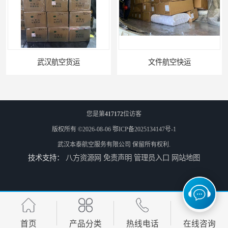
武汉航空货运
文件航空快运
您是第
417172
位访客
版权所有 ©2026-08-06
鄂ICP备2025134147号-1
武汉本泰航空服务有限公司
保留所有权利.
技术支持：
八方资源网
免责声明
管理员入口
网站地图
专业空运公司
武汉机场货运站电话
首页
产品分类
热线电话
在线咨询