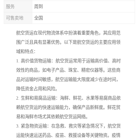
服务
周到
可售卖地
全国
航空货运在现代物流体系中扮演着重要角色，其应用范
围广泛且具有显著优势。以下是航空货运的主要应用领
域和特点：
1. 高价值货物运输：航空货运常用于运输高价值、高时
效性的商品，如电子产品、珠宝、精密仪器等。这些商
品对运输时间敏感，航空运输能大限度减少在途时间，
降低资金占用和风险。
2. 生鲜和易腐品运输：海鲜、鲜花、水果等易腐商品依
赖航空货运的快速运输能力，确保产品新鲜度。鲜花贸
易和海鲜市场尤其依赖航空货运网络。
3. 紧急物资运输：在急救、救灾等紧急情况下，航空货
运能快速运送药品、疫苗、救援设备等关键物资。疫情