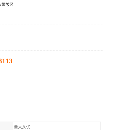
市黄陂区
3113
量大从优