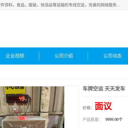
武汉本泰航空服务有限公司，专业服务航空托运普通包裹，信件资料，食品，服装，快消品等运输的专线空运，完善的网络服务确保为客户提供准确、*、安全的“门对门”服务，本着“诚信为本、精诚合作”的服务宗旨.“以安全运输为保障，以运价合理要求市场”的经营理念。武汉机场货运、武汉航空物流、武汉空运、武汉天河国际机场东方、南方、国际航空、机场空运业务覆盖国内二三线机场城市，如：武汉-敦煌、武汉-柳州等
企业视频
公司介绍
公司动态
车牌空运 天天发车
面议
价格：
产品数量：
9999.00个