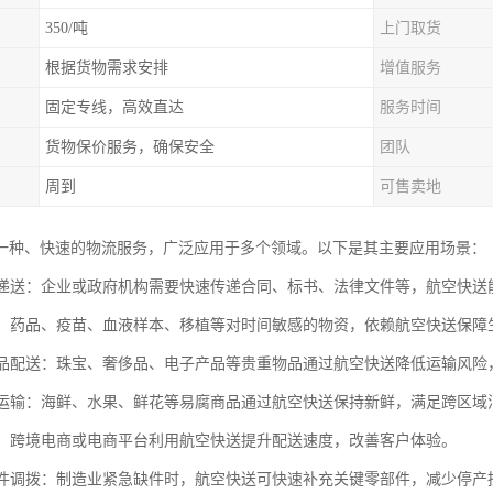
350/吨
上门取货
根据货物需求安排
增值服务
固定专线，高效直达
服务时间
货物保价服务，确保安全
团队
周到
可售卖地
一种、快速的物流服务，广泛应用于多个领域。以下是其主要应用场景：
文件递送：企业或政府机构需要快速传递合同、标书、法律文件等，航空快
运输：药品、疫苗、血液样本、移植等对时间敏感的物资，依赖航空快送保障
值商品配送：珠宝、奢侈品、电子产品等贵重物品通过航空快送降低运输风险
食品运输：海鲜、水果、鲜花等易腐商品通过航空快送保持新鲜，满足跨区域
物流：跨境电商或电商平台利用航空快送提升配送速度，改善客户体验。
零部件调拨：制造业紧急缺件时，航空快送可快速补充关键零部件，减少停产