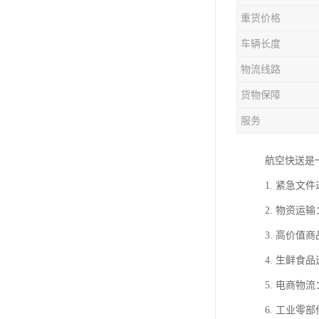
重货价格
车辆长度
物流线路
货物保障
服务
航空快送是
1. 紧急
2. 物资
3. 高价
4. 生鲜
5. 电商
6. 工业