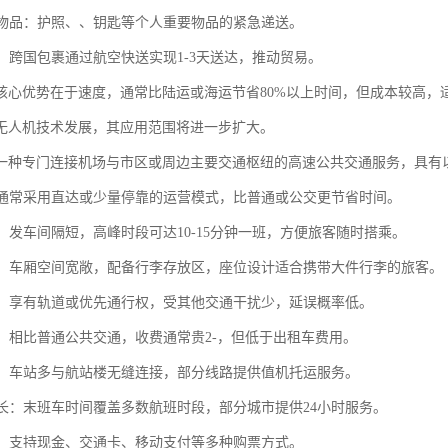
紧急物品：护照、、钥匙等个人重要物品的紧急递送。
递：跨国包裹通过航空快送实现1-3天送达，推动贸易。
核心优势在于速度，通常比陆运或海运节省80%以上时间，但成本较高，
无人机技术发展，其应用范围将进一步扩大。
一种专门连接机场与市区或周边主要交通枢纽的高速公共交通服务，具有
快：通常采用直达或少量停靠的运营模式，比普通或公交更节省时间。
集：发车间隔短，高峰时段可达10-15分钟一班，方便旅客随时搭乘。
性强：车厢空间宽敞，配备行李存放区，座位设计适合携带大件行李的旅客。
率高：享有轨道或优先通行权，受其他交通干扰少，延误概率低。
较高：相比普通公共交通，收费通常贵2-，但低于出租车费用。
便利：车站多与航站楼无缝连接，部分线路提供值机托运服务。
时间长：末班车时间覆盖多数航班时段，部分城市提供24小时服务。
便捷：支持现金、交通卡、移动支付等多种购票方式。