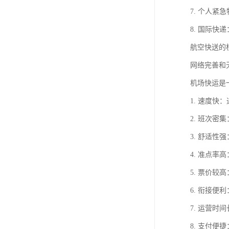
7. 个人
8. 国际快
航空快送的
网络完善和
机场快运是
1. 速度
2. 班次密
3. 舒适
4. 准点
5. 票价
6. 衔接
7. 运营
8. 支付