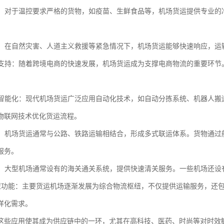
物流：对于温控要求严格的货物，如疫苗、生鲜食品等，机场货运提供专业
运输：在自然灾害、人道主义救援等紧急情况下，机场货运能够快速响应，
商务支持：随着跨境电商的快速发展，机场货运成为支撑电商物流的重要环
化与智能化：现代机场货运广泛应用自动化技术，如自动分拣系统、机器人
物联网技术优化货运流程。
联运：机场货运通常与公路、铁路运输相结合，形成多式联运体系。货物通
服务。
便利：大型机场通常设有的海关通关系统，提供快速清关服务。一些机场还
流枢纽功能：主要货运机场逐渐发展为综合物流枢纽，不仅提供运输服务，
样化需求。
这些应用使其成为供应链中的一环，尤其在高科技、医药、时尚等对时效