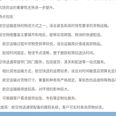
机场货运的重要性还将进一步提升。
特点包括：
快：航空运输是快的物流方式之一，适合紧急和高时效性要求的货物运输。
广：航空网络覆盖主要城市和地区，能够实现跨国、跨洲的快速配送。
性高：航空运输过程中货物受损率较低，适合运输高价值或易损物品。
稳定：航班时间固定，物流节点清晰，便于跟踪和预估送达时间。
：航空快送通常提供门到门服务，包括提货、清关和配送等一站式服务。
较高：相比其他运输方式，航空快送的运费较贵，适合对时间敏感且预算充足
较多：航空运输对货物尺寸、重量和种类有严格规定，某些危险品或特殊物品
压力：航空运输碳排放较高，对环境的影响较大。
性强：可根据客户需求提供加急、专机等定制化服务。
息化程度高：航空快送通常配备的跟踪系统，客户可实时查询货物状态。