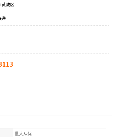
市黄陂区
快递
3113
量大从优