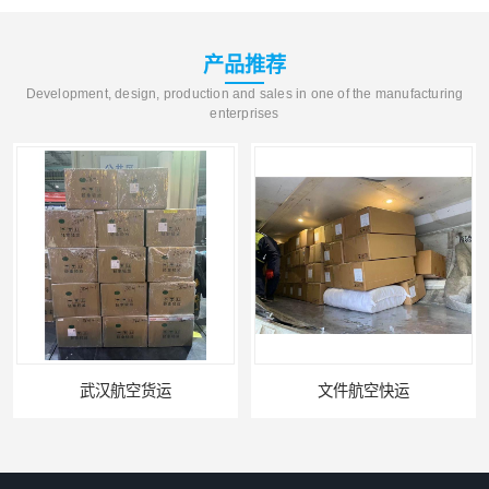
产品推荐
Development, design, production and sales in one of the manufacturing
enterprises
武汉航空货运
文件航空快运