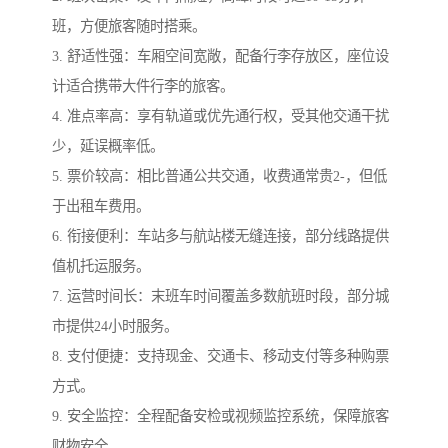
班，方便旅客随时搭乘。
3. 舒适性强：车厢空间宽敞，配备行李存放区，座位设
计适合携带大件行李的旅客。
4. 准点率高：享有轨道或优先通行权，受其他交通干扰
少，延误概率低。
5. 票价较高：相比普通公共交通，收费通常贵2-，但低
于出租车费用。
6. 衔接便利：车站多与航站楼无缝连接，部分线路提供
值机托运服务。
7. 运营时间长：末班车时间覆盖多数航班时段，部分城
市提供24小时服务。
8. 支付便捷：支持现金、交通卡、移动支付等多种购票
方式。
9. 安全监控：全程配备安检或视频监控系统，保障旅客
财物安全。