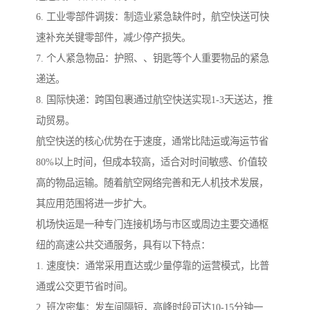
6. 工业零部件调拨：制造业紧急缺件时，航空快送可快
速补充关键零部件，减少停产损失。
7. 个人紧急物品：护照、、钥匙等个人重要物品的紧急
递送。
8. 国际快递：跨国包裹通过航空快送实现1-3天送达，推
动贸易。
航空快送的核心优势在于速度，通常比陆运或海运节省
80%以上时间，但成本较高，适合对时间敏感、价值较
高的物品运输。随着航空网络完善和无人机技术发展，
其应用范围将进一步扩大。
机场快运是一种专门连接机场与市区或周边主要交通枢
纽的高速公共交通服务，具有以下特点：
1. 速度快：通常采用直达或少量停靠的运营模式，比普
通或公交更节省时间。
2. 班次密集：发车间隔短，高峰时段可达10-15分钟一