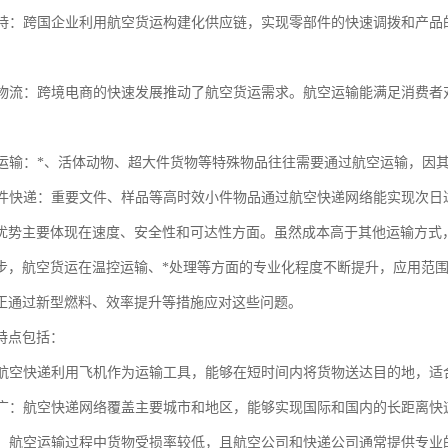
链支持：跨国企业利用航空货运构建化供应链，实现零部件的快速调拨和产品
商务物流：跨境电商的快速发展推动了航空货运需求。航空运输能满足消费
货物运输：*、活体动物、超大件货物等特殊物品往往需要通过航空运输，因
和小件快递：重要文件、样品等高时效小件物品通过航空快递网络能实现次日
优势主要体现在速度、安全性和可达性方面。虽然成本高于其他运输方式
步，航空货运在温控运输、*处理等方面的专业化程度不断提升，应用范
正通过新型燃料、效率提升等措施应对这些问题。
特点包括：
快：航空快递利用飞机作为运输工具，能够在短时间内将货物送达目的地，
范围广：航空快递网络覆盖主要城市和地区，能够实现国际和国内的长距离快
性高：航空运输过程中货物受损率较低，且航空公司和快递公司通常提供专