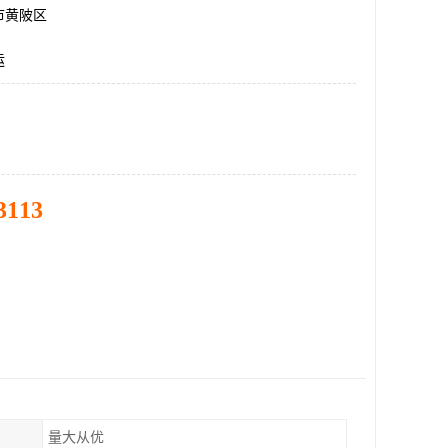
市黄陂区
运
3113
量大从优