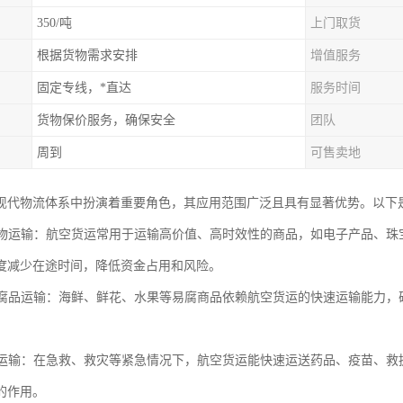
350/吨
上门取货
根据货物需求安排
增值服务
固定专线，*直达
服务时间
货物保价服务，确保安全
团队
周到
可售卖地
现代物流体系中扮演着重要角色，其应用范围广泛且具有显著优势。以下
值货物运输：航空货运常用于运输高价值、高时效性的商品，如电子产品、
度减少在途时间，降低资金占用和风险。
和易腐品运输：海鲜、鲜花、水果等易腐商品依赖航空货运的快速运输能力
。
物资运输：在急救、救灾等紧急情况下，航空货运能快速运送药品、疫苗、
的作用。