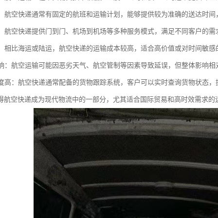
稳定：航空快递通常有固定的航班和运输计划，能够提供较为准确的送达时
多样：航空快递提供门到门、机场到机场等多种服务模式，满足不同客户的
较高：相比海运或陆运，航空快递的运输成本较高，适合高价值或对时间敏感
气影响：航空运输可能因恶劣天气、航空管制等因素导致延误，但整体影响相
化程度高：航空快递通常配备的货物跟踪系统，客户可以实时查询货物状态，
得航空快递成为现代物流中的一部分，尤其适合国际贸易和高时效需求的