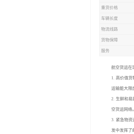
重货价格
车辆长度
物流线路
货物保障
服务
航空货运在
1. 高价
运输能大限
2. 生鲜
空货运网络
3. 紧急
发中发挥了