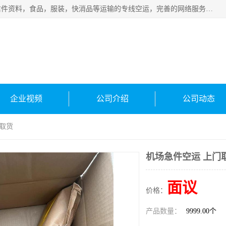
武汉本泰航空服务有限公司，专业服务航空托运普通包裹，信件资料，食品，服装，快消品等运输的专线空运，完善的网络服务确保为客户提供准确、*、安全的“门对门”服务，本着“诚信为本、精诚合作”的服务宗旨.“以安全运输为保障，以运价合理要求市场”的经营理念。武汉机场货运、武汉航空物流、武汉空运、武汉天河国际机场东方、南方、国际航空、机场空运业务覆盖国内二三线机场城市，如：武汉-敦煌、武汉-柳州等
企业视频
公司介绍
公司动态
门取货
机场急件空运 上门
面议
价格：
产品数量：
9999.00个