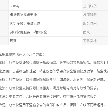
350/吨
上门取货
根据货物需求安排
增值服务
固定专线，高效直达
服务时间
货物保价服务，确保安全
团队
周到
可售卖地
应用主要体现在以下几个方面：
物资运输：航空快运能够快速运送急救物资、救灾物资等紧急物品，确保及时
值货物运输：贵重物品如珠宝、精密仪器等需要高安全性和快速运输，航空快
食品运输：航空快运可以快速运输易腐食品，如海鲜、水果等，保证新鲜度。
电商物流：航空快运支持国际快递服务，满足跨境电商对时效性的要求。
资料传递：重要文件、合同等需要快速传递时，航空快运能够提供服务。
业供应链：航空快运用于运输急需的零部件或产品，保障生产线不间断运行。