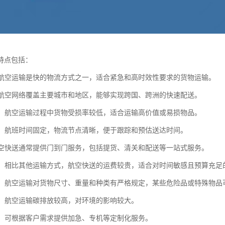
特点包括：
快：航空运输是快的物流方式之一，适合紧急和高时效性要求的货物运输。
广：航空网络覆盖主要城市和地区，能够实现跨国、跨洲的快速配送。
性高：航空运输过程中货物受损率较低，适合运输高价值或易损物品。
稳定：航班时间固定，物流节点清晰，便于跟踪和预估送达时间。
：航空快送通常提供门到门服务，包括提货、清关和配送等一站式服务。
较高：相比其他运输方式，航空快送的运费较贵，适合对时间敏感且预算充足
较多：航空运输对货物尺寸、重量和种类有严格规定，某些危险品或特殊物品
压力：航空运输碳排放较高，对环境的影响较大。
性强：可根据客户需求提供加急、专机等定制化服务。