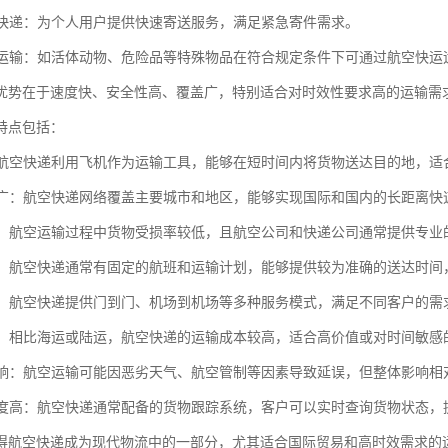
包裹快递：为个人用户提供快速寄送服务，满足紧急寄件需求。
物品运输：如活体动物、危险品等特殊物品在符合规定条件下可通过航空快运
优势在于速度快、安全性高、覆盖广，特别适合对时效性要求高的运输需
特点包括：
快：航空快递利用飞机作为运输工具，能够在短时间内将货物送达目的地，
范围广：航空快递网络覆盖主要城市和地区，能够实现国际和国内的长距离快
性高：航空运输过程中货物受损率较低，且航空公司和快递公司通常提供专
稳定：航空快递通常有固定的航班和运输计划，能够提供较为准确的送达时
多样：航空快递提供门到门、机场到机场等多种服务模式，满足不同客户的
较高：相比海运或陆运，航空快递的运输成本较高，适合高价值或对时间敏感
气影响：航空运输可能因恶劣天气、航空管制等因素导致延误，但整体影响相
化程度高：航空快递通常配备的货物跟踪系统，客户可以实时查询货物状态，
得航空快递成为现代物流中的一部分，尤其适合国际贸易和高时效需求的