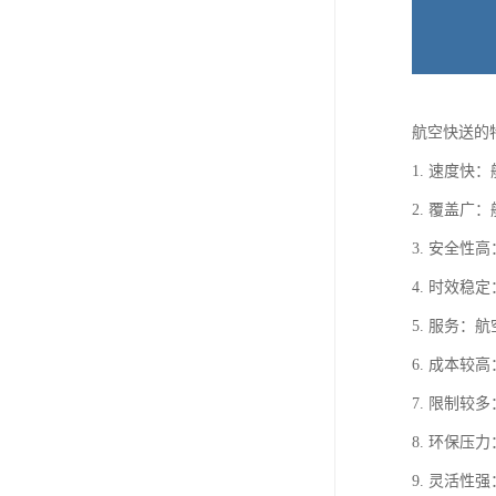
航空快送的
1. 速度
2. 覆盖
3. 安全
4. 时效
5. 服务
6. 成本
7. 限制
8. 环保
9. 灵活