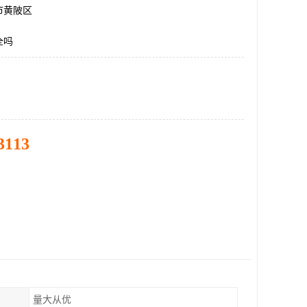
市黄陂区
全吗
3113
量大从优