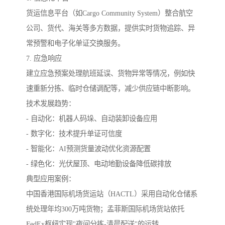
货运信息平台（如Cargo Community System）整合航空
公司、货代、海关等多方数据，提供实时货物追踪、异
常预警和电子化单证交换服务。
7. 应急响应
建立应急预案处理航班延误、货物异常等情况，例如快
速重新分拣、临时仓储调配等，减少供应链中断影响。
技术发展趋势：
- 自动化：机器人码垛、自动装卸设备应用
- 数字化：技术提升单证可信度
- 智能化：AI预测货量波动优化资源配置
- 绿色化：光伏屋顶、电动地勤设备降低碳排放
典型应用案例：
中国香港国际机场货运站（HACTL）采用自动化仓储系
统处理年均300万吨货物；孟菲斯国际机场货站依托
FedEx枢纽实现"夜间分拣-清晨配送"的运转。