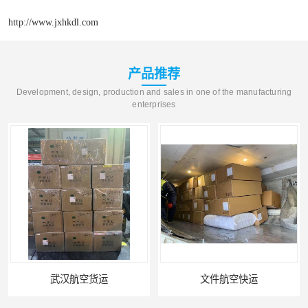
http://www.jxhkdl.com
产品推荐
Development, design, production and sales in one of the manufacturing
enterprises
文件航空快运
专业空运公司