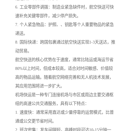
6. 工业零部件调拨：制造业紧急缺件时，航空快送可快
速补充关键零部件，减少停产损失。
7. 个人紧急物品：护照、、钥匙等个人重要物品的紧急
递送。
8. 国际快递：跨国包裹通过航空快送实现1-3天送达，推
动贸易。
航空快送的核心优势在于速度，通常比陆运或海运节省
80%以上时间，但成本较高，适合对时间敏感、价值较
高的物品运输。随着航空网络完善和无人机技术发展，
其应用范围将进一步扩大。
机场快运是一种专门连接机场与市区或周边主要交通枢
纽的高速公共交通服务，具有以下特点：
1. 速度快：通常采用直达或少量停靠的运营模式，比普
通或公交更节省时间。
2. 班次密集：发车间隔短，高峰时段可达10-15分钟一