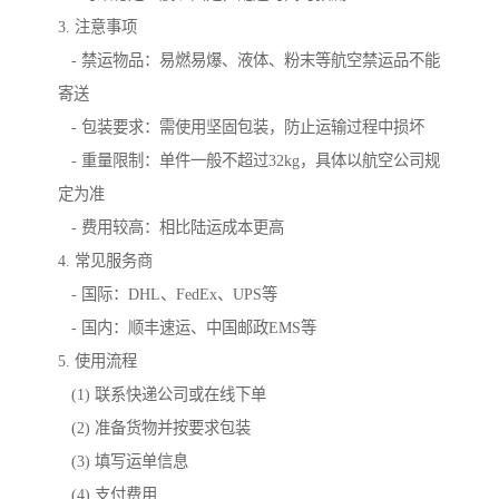
3. 注意事项
- 禁运物品：易燃易爆、液体、粉末等航空禁运品不能
寄送
- 包装要求：需使用坚固包装，防止运输过程中损坏
- 重量限制：单件一般不超过32kg，具体以航空公司规
定为准
- 费用较高：相比陆运成本更高
4. 常见服务商
- 国际：DHL、FedEx、UPS等
- 国内：顺丰速运、中国邮政EMS等
5. 使用流程
(1) 联系快递公司或在线下单
(2) 准备货物并按要求包装
(3) 填写运单信息
(4) 支付费用