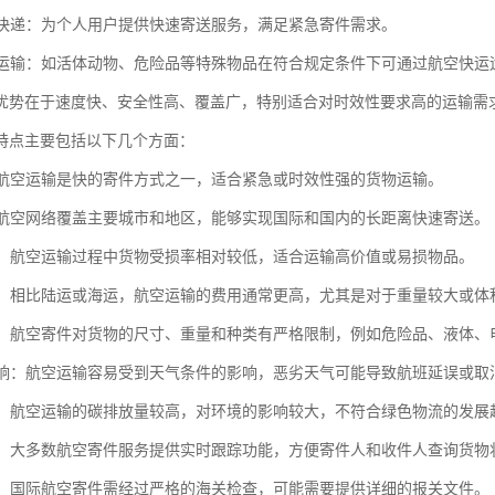
包裹快递：为个人用户提供快速寄送服务，满足紧急寄件需求。
物品运输：如活体动物、危险品等特殊物品在符合规定条件下可通过航空快运
优势在于速度快、安全性高、覆盖广，特别适合对时效性要求高的运输需
特点主要包括以下几个方面：
快：航空运输是快的寄件方式之一，适合紧急或时效性强的货物运输。
广：航空网络覆盖主要城市和地区，能够实现国际和国内的长距离快速寄送。
性高：航空运输过程中货物受损率相对较低，适合运输高价值或易损物品。
较高：相比陆运或海运，航空运输的费用通常更高，尤其是对于重量较大或体
较多：航空寄件对货物的尺寸、重量和种类有严格限制，例如危险品、液体
气影响：航空运输容易受到天气条件的影响，恶劣天气可能导致航班延误或取
压力：航空运输的碳排放量较高，对环境的影响较大，不符合绿色物流的发展
便捷：大多数航空寄件服务提供实时跟踪功能，方便寄件人和收件人查询货物
严格：国际航空寄件需经过严格的海关检查，可能需要提供详细的报关文件。