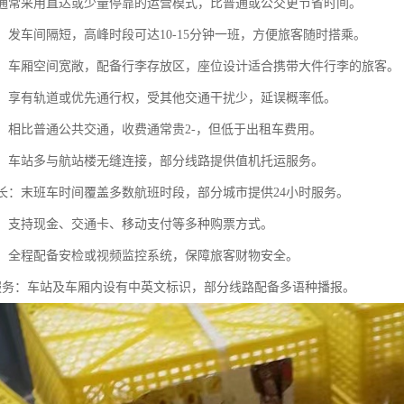
快：通常采用直达或少量停靠的运营模式，比普通或公交更节省时间。
集：发车间隔短，高峰时段可达10-15分钟一班，方便旅客随时搭乘。
性强：车厢空间宽敞，配备行李存放区，座位设计适合携带大件行李的旅客。
率高：享有轨道或优先通行权，受其他交通干扰少，延误概率低。
较高：相比普通公共交通，收费通常贵2-，但低于出租车费用。
便利：车站多与航站楼无缝连接，部分线路提供值机托运服务。
时间长：末班车时间覆盖多数航班时段，部分城市提供24小时服务。
便捷：支持现金、交通卡、移动支付等多种购票方式。
监控：全程配备安检或视频监控系统，保障旅客财物安全。
语言服务：车站及车厢内设有中英文标识，部分线路配备多语种播报。