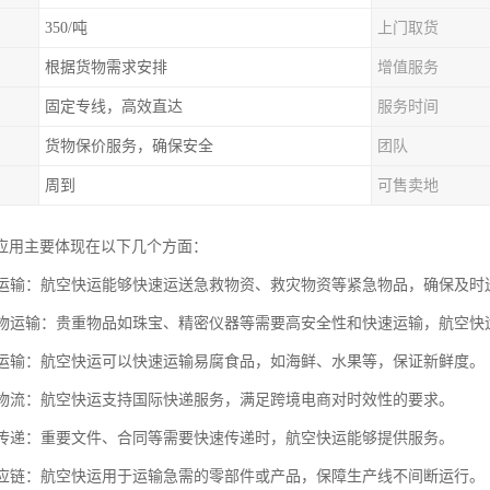
350/吨
上门取货
根据货物需求安排
增值服务
固定专线，高效直达
服务时间
货物保价服务，确保安全
团队
周到
可售卖地
应用主要体现在以下几个方面：
物资运输：航空快运能够快速运送急救物资、救灾物资等紧急物品，确保及时
值货物运输：贵重物品如珠宝、精密仪器等需要高安全性和快速运输，航空快
食品运输：航空快运可以快速运输易腐食品，如海鲜、水果等，保证新鲜度。
电商物流：航空快运支持国际快递服务，满足跨境电商对时效性的要求。
资料传递：重要文件、合同等需要快速传递时，航空快运能够提供服务。
业供应链：航空快运用于运输急需的零部件或产品，保障生产线不间断运行。