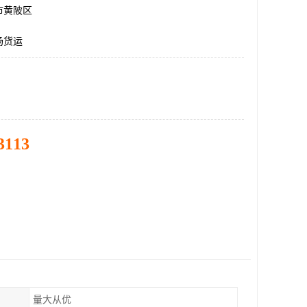
市黄陂区
场货运
3113
量大从优