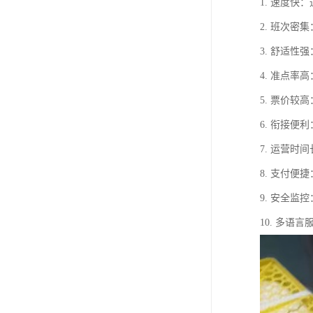
1. 速度
2. 班次密
3. 舒适
4. 准点
5. 票价
6. 衔接
7. 运营
8. 支付
9. 安全
10. 多