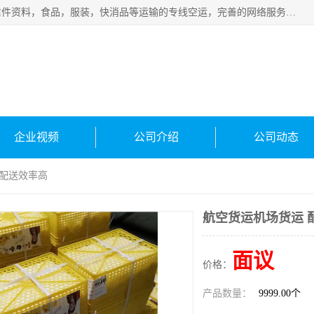
武汉本泰航空服务有限公司，专业服务航空托运普通包裹，信件资料，食品，服装，快消品等运输的专线空运，完善的网络服务确保为客户提供准确、*、安全的“门对门”服务，本着“诚信为本、精诚合作”的服务宗旨.“以安全运输为保障，以运价合理要求市场”的经营理念。武汉机场货运、武汉航空物流、武汉空运、武汉天河国际机场东方、南方、国际航空、机场空运业务覆盖国内二三线机场城市，如：武汉-敦煌、武汉-柳州等
企业视频
公司介绍
公司动态
 配送效率高
航空货运机场货运 
面议
价格：
产品数量：
9999.00个