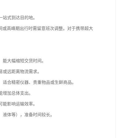
。
客一站式到达目的地。
间或高峰期出行时需留意班次调整。对于携带超大
输，能大幅缩短交货时间。
贸易或远距离物流需求。
熟，适合精密仪器、贵重物品或生鲜商品。
可能增加总体支出。
，可能影响运输效率。
池、液体等），准备时间较长。
。