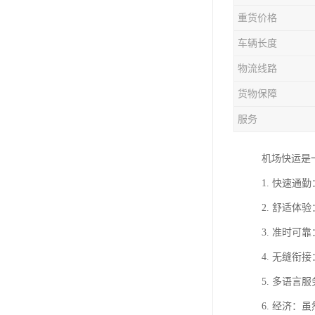
重货价格
车辆长度
物流线路
货物保障
服务
机场快运是
1. 快速
2. 舒适
3. 准时
4. 无缝
5. 多语
6. 经济