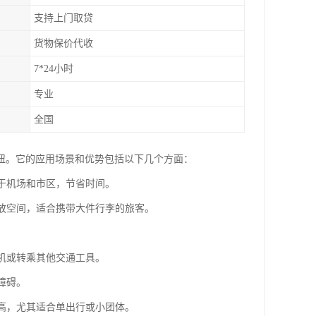
支持上门取贷
货物保价代收
7*24小时
专业
全国
纽。它的应用场景和优势包括以下几个方面：
返于机场和市区，节省时间。
存放空间，适合携带大件行李的旅客。
。
登机或转乘其他交通工具。
障碍。
更高，尤其适合单出行或小团体。