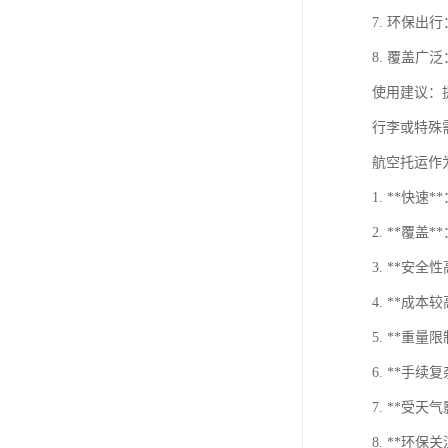
7. 环保
8. 覆盖
使用建议：
行李或特殊
航空托运作
1. **
2. **
3. **
4. **
5. **
6. **
7. **
8. **环