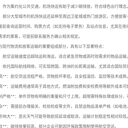
出行：作为集约化公共交通，机场快运有助于减少碳排放，符合绿色出行理念
广泛：部分大型城市的机场快运还延伸至周边卫星城或热门旅游区，方便旅
提前查询运营时间、购票方式（如支持电子票务）及站点信息，尤其在夜
需求的乘客，可提前联系服务方确认相关规定。
为现代物流和旅客运输的重要组成部分，具有以下显著特点：
快速**：航空运输速度远超陆运和海运，适合紧急货物或高时效需求的物品运
覆盖**：依托国际航线网络，可实现跨国、跨洲的长距离运输，尤其适合国际
安全性高**：航空货运流程严格，货物损坏率低，且全程温控、监控等技术成
成本较高**：运输费用通常高于其他方式，燃油附加费和安检费用等额外成本
重量限制严格**：单件货物有明确的重量和尺寸上限，超限需特殊处理或拆分
手续复杂**：需提前办理报关、检验检疫等文件，且禁运物品清单严格（如电
受天气影响大**：恶劣天气可能导致航班延误或取消，运输计划稳定性相对较低
保关注**：碳排放量较高，部分企业可能因环保政策限制使用航空货运。