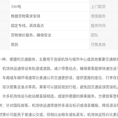
350/吨
上门取货
根据货物需求安排
增值服务
固定专线，高效直达
服务时间
货物保价服务，确保安全
团队
周到
可售卖地
一种、便捷的交通服务，主要用于连接机场与城市中心或其他重要交通枢
通勤：机场快运通常设有轨道或道路，减少停靠站点，确保乘客能够快速往
体验：车厢或车厢环境通常比普通公共交通更舒适，提供宽敞的座位、行李
可靠：班次密集且准点率高，乘客可以提前规划行程，避免因交通延误而误机
衔接：许多机场快运与航站楼直接相连，或提供便捷的换乘服务，方便旅客
言服务：针对国际旅客，机场快运通常提供多语言标识或语音播报，降低语言
：虽然票价可能高于普通公交或，但相比出租车或私家车，机场快运性价比