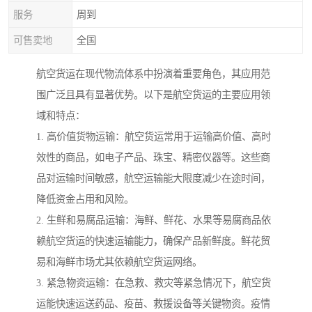
服务
周到
可售卖地
全国
航空货运在现代物流体系中扮演着重要角色，其应用范
围广泛且具有显著优势。以下是航空货运的主要应用领
域和特点：
1. 高价值货物运输：航空货运常用于运输高价值、高时
效性的商品，如电子产品、珠宝、精密仪器等。这些商
品对运输时间敏感，航空运输能大限度减少在途时间，
降低资金占用和风险。
2. 生鲜和易腐品运输：海鲜、鲜花、水果等易腐商品依
赖航空货运的快速运输能力，确保产品新鲜度。鲜花贸
易和海鲜市场尤其依赖航空货运网络。
3. 紧急物资运输：在急救、救灾等紧急情况下，航空货
运能快速运送药品、疫苗、救援设备等关键物资。疫情