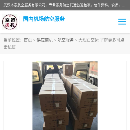
武汉本泰航空服务有限公司，专业服务航空托运普通包裹，信件资料，食品，服装，快消品等运输的专线空运，完善的网络服务确保为客户提供准确、*、安全的“门对门”服务，本着“诚信为本、精诚合作”的服务宗旨.“以安全运输为保障，以运价合理要求市场”的经营理念。武汉机场货运、武汉航空物流、武汉空运、武汉天河国际机场东方、南方、国际航空、机场空运业务覆盖国内二三线机场城市，如：武汉-敦煌、武汉-柳州等
国内机场航空服务
当前位置：
首页
>
供应商机
>
航空服务
> 大理石空运 了解更多可点
击私信
航空服务