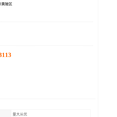
市黄陂区
3113
量大从优