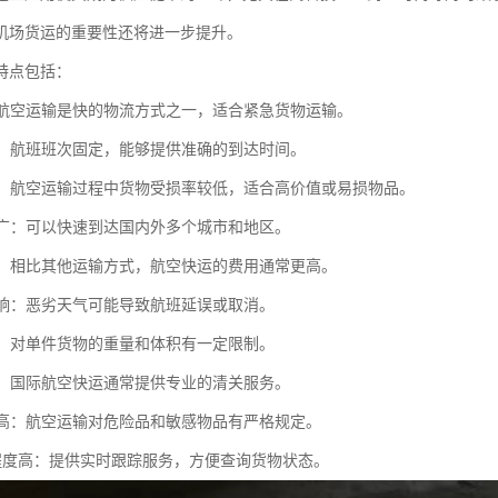
机场货运的重要性还将进一步提升。
特点包括：
快：航空运输是快的物流方式之一，适合紧急货物运输。
性强：航班班次固定，能够提供准确的到达时间。
性高：航空运输过程中货物受损率较低，适合高价值或易损物品。
范围广：可以快速到达国内外多个城市和地区。
较高：相比其他运输方式，航空快运的费用通常更高。
气影响：恶劣天气可能导致航班延误或取消。
限制：对单件货物的重量和体积有一定限制。
便捷：国际航空快运通常提供专业的清关服务。
要求高：航空运输对危险品和敏感物品有严格规定。
息化程度高：提供实时跟踪服务，方便查询货物状态。