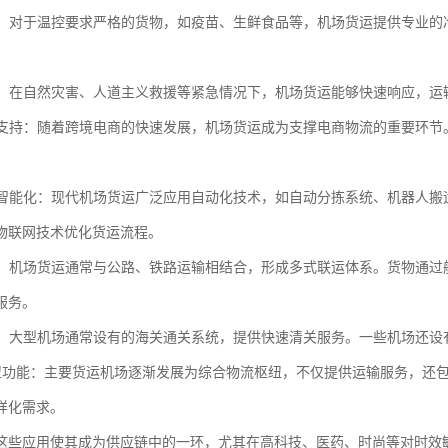
物流：对于温控要求严格的货物，如疫苗、生鲜食品等，机场货运提供专业
运输：在自然灾害、人道主义救援等紧急情况下，机场货运能够快速响应，
商务支持：随着跨境电商的快速发展，机场货运成为支撑电商物流的重要环
化与智能化：现代机场货运广泛应用自动化技术，如自动分拣系统、机器人
物联网技术优化货运流程。
联运：机场货运通常与公路、铁路运输相结合，形成多式联运体系。货物通
服务。
便利：大型机场通常设有的海关通关系统，提供快速清关服务。一些机场还
流枢纽功能：主要货运机场逐渐发展为综合物流枢纽，不仅提供运输服务，
样化需求。
这些应用使其成为供应链中的一环，尤其在高科技、医药、时尚等对时效