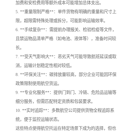
加费和安检费用等额外成本可能增加总体支出。
5. **重量限制严格**：单件货物有明确的重量和尺寸上
限，超限需特殊处理或拆分，可能影响运输效率。
6. **手续复杂**：需提前办理报关、检验检疫等文件，
且禁运物品清单严格（如电池、液体等），准备时间较
长。
7. **受天气影响大**：恶劣天气可能导致航班延误或取
消，运输计划稳定性相对较低。
8. **环保关注**：碳排放量较高，部分企业可能因环保
政策限制使用航空货运。
9. **专业化服务**：提供门到门、冷链、危险品运输等
细分服务，但需匹配特定资质和包装要求。
10. **实时追踪**：多数航空公司提供货物全程追踪系
统，便于监控运输状态。
这些特点使得航空托运在特定场景下成为的选择，但也