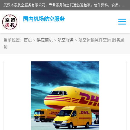
武汉本泰航空服务有限公司，专业服务航空托运普通包裹，信件资料，食品，服装，快消品等运输的专线空运，完善的网络服务确保为客户提供准确、*、安全的“门对门”服务，本着“诚信为本、精诚合作”的服务宗旨.“以安全运输为保障，以运价合理要求市场”的经营理念。武汉机场货运、武汉航空物流、武汉空运、武汉天河国际机场东方、南方、国际航空、机场空运业务覆盖国内二三线机场城市，如：武汉-敦煌、武汉-柳州等
国内机场航空服务
当前位置：
首页
>
供应商机
>
航空服务
> 航空运输急件空运 服务周
到
航空服务