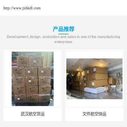
http://www.jxhkdl.com
产品推荐
Development, design, production and sales in one of the manufacturing
enterprises
武汉航空货运
文件航空快运