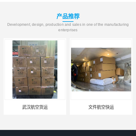
产品推荐
Development, design, production and sales in one of the manufacturing
enterprises
文件航空快运
专业空运公司