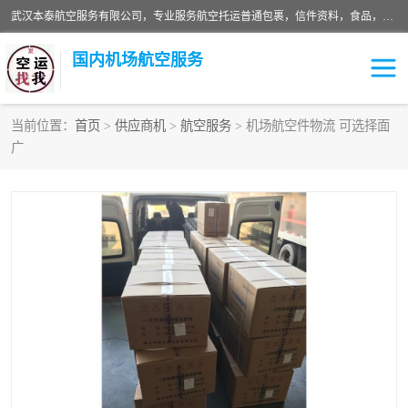
武汉本泰航空服务有限公司，专业服务航空托运普通包裹，信件资料，食品，服装，快消品等运输的专线空运，完善的网络服务确保为客户提供准确、*、安全的“门对门”服务，本着“诚信为本、精诚合作”的服务宗旨.“以安全运输为保障，以运价合理要求市场”的经营理念。武汉机场货运、武汉航空物流、武汉空运、武汉天河国际机场东方、南方、国际航空、机场空运业务覆盖国内二三线机场城市，如：武汉-敦煌、武汉-柳州等
国内机场航空服务
当前位置：
首页
>
供应商机
>
航空服务
> 机场航空件物流 可选择面
广
航空服务