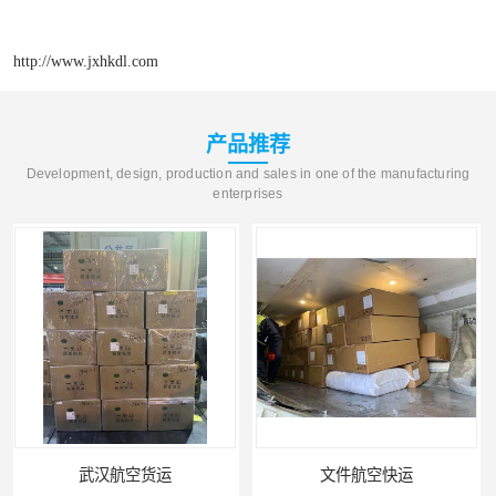
http://www.jxhkdl.com
产品推荐
Development, design, production and sales in one of the manufacturing
enterprises
文件航空快运
专业空运公司