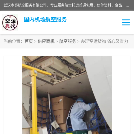
武汉本泰航空服务有限公司，专业服务航空托运普通包裹，信件资料，食品，服装，快消品等运输的专线空运，完善的网络服务确保为客户提供准确、*、安全的“门对门”服务，本着“诚信为本、精诚合作”的服务宗旨.“以安全运输为保障，以运价合理要求市场”的经营理念。武汉机场货运、武汉航空物流、武汉空运、武汉天河国际机场东方、南方、国际航空、机场空运业务覆盖国内二三线机场城市，如：武汉-敦煌、武汉-柳州等
国内机场航空服务
当前位置：
首页
>
供应商机
>
航空服务
> 办理空运货物 省心又省力
航空服务