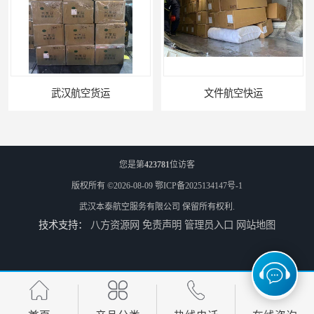
武汉航空货运
文件航空快运
您是第
423781
位访客
版权所有 ©2026-08-09
鄂ICP备2025134147号-1
武汉本泰航空服务有限公司
保留所有权利.
技术支持：
八方资源网
免责声明
管理员入口
网站地图
专业空运公司
武汉机场货运站电话