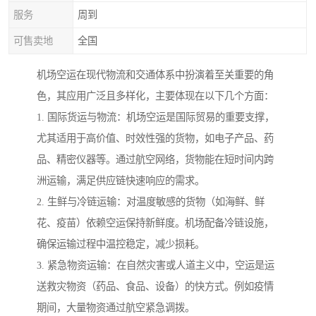
服务
周到
可售卖地
全国
机场空运在现代物流和交通体系中扮演着至关重要的角
色，其应用广泛且多样化，主要体现在以下几个方面：
1. 国际货运与物流：机场空运是国际贸易的重要支撑，
尤其适用于高价值、时效性强的货物，如电子产品、药
品、精密仪器等。通过航空网络，货物能在短时间内跨
洲运输，满足供应链快速响应的需求。
2. 生鲜与冷链运输：对温度敏感的货物（如海鲜、鲜
花、疫苗）依赖空运保持新鲜度。机场配备冷链设施，
确保运输过程中温控稳定，减少损耗。
3. 紧急物资运输：在自然灾害或人道主义中，空运是运
送救灾物资（药品、食品、设备）的快方式。例如疫情
期间，大量物资通过航空紧急调拨。