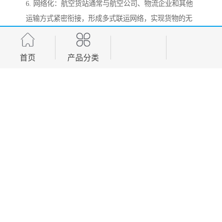
6. 网络化：航空货站通常与航空公司、物流企业和其他
运输方式紧密衔接，形成多式联运网络，实现货物的无
缝对接和。
7. 灵活性：航空货站能够处理类型的货物，包括普通货
首页
产品分类
热线电话
在线咨询
物、特种货物（如鲜活易腐品、危险品、贵重物品
等），并根据客户需求提供定制化服务。
8. 高成本：由于航空运输成本较高，航空货站的运营成
本也相对较高，通常服务于高价值、高时效性或对运输
条件有特殊要求的货物。
9. 严格的时间管理：航空货站对时间要求为严格，需与
航班时刻表紧密配合，确保货物按时装机或交付，避免
延误。
10. 环保要求：随着环保意识的提升，航空货站也在逐步
引入绿色物流理念，如优化能源使用、减少碳排放和采
用环保包装材料等。