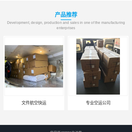
产品推荐
Development, design, production and sales in one of the manufacturing
enterprises
文件航空快运
专业空运公司