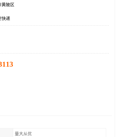
市黄陂区
空快递
3113
量大从优