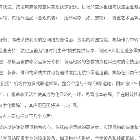
商务与快递：跨境电商依赖空运实现快速配送。机场的空运枢纽与快递企业紧
货物运输：包括危险品（合规包装）、活体动物（如、宠物）、贵重艺术品
邮件服务：邮政系统利用航空网络加速信函、包裹的跨国投递，机场作为中
与制造业支持：航空运输为“准时制生产”模式提供保障，例如汽车制造业急
与用途：移植运输依赖空运争分夺秒；偏远地区的急救物资也常通过航空快速
府用途：装备、维和物资或文件可能通过或民用航空渠道运输，机场在此类
陆联运衔接：机场作为多式联运枢纽，整合空运与公路/铁路运输，例如“航空
性、广覆盖和灵活性使其成为化经济的一环，尽管成本较高，但在时效性
数字化跟踪），其应用范围将进一步扩展。
特点主要包括以下几个方面：
航空货站以快速处理货物为核心，依托航空运输的高速度，实现货物的快速
化：航空货站配备专业的设施设备，如货物分拣系统、仓储设备和装卸机械