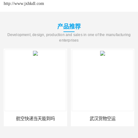
http://www.jxhkdl.com
产品推荐
Development, design, production and sales in one of the manufacturing
enterprises
航空快递当天能到吗
武汉货物空运