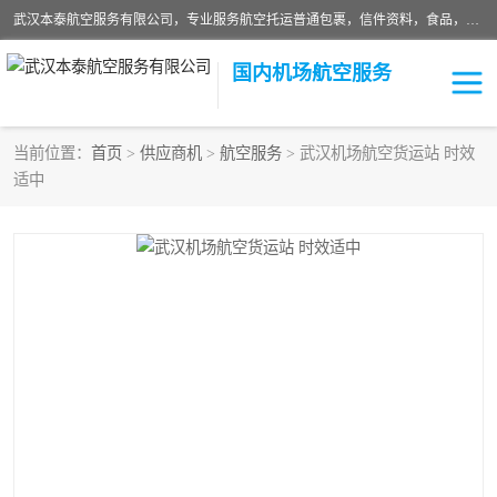
武汉本泰航空服务有限公司，专业服务航空托运普通包裹，信件资料，食品，服装，快消品等运输的专线空运，完善的网络服务确保为客户提供准确、*、安全的“门对门”服务，本着“诚信为本、精诚合作”的服务宗旨.“以安全运输为保障，以运价合理要求市场”的经营理念。武汉机场货运、武汉航空物流、武汉空运、武汉天河国际机场东方、南方、国际航空、机场空运业务覆盖国内二三线机场城市，如：武汉-敦煌、武汉-柳州等
国内机场航空服务
当前位置：
首页
>
供应商机
>
航空服务
> 武汉机场航空货运站 时效
适中