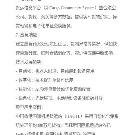
货运信息平台（如Cargo Community System）整合航空
公司、货代、海关等多方数据，提供实时货物追踪、异
常预警和电子化单证交换服务。
7. 应急响应
建立应急预案处理航班延误、货物异常等情况，例如快
速重新分拣、临时仓储调配等，减少供应链中断影响。
技术发展趋势：
- 自动化：机器人码垛、自动装卸设备应用
- 数字化：技术提升单证可信度
- 智能化：AI预测货量波动优化资源配置
- 绿色化：光伏屋顶、电动地勤设备降低碳排放
典型应用案例：
中国香港国际机场货运站（HACTL）采用自动化仓储系
统处理年均300万吨货物；孟菲斯国际机场货站依托
FedEx枢纽实现"夜间分拣-清晨配送"的运转。