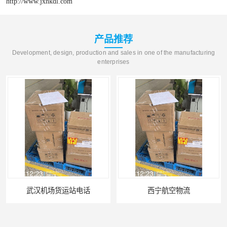
http://www.jxhkdl.com
产品推荐
Development, design, production and sales in one of the manufacturing
enterprises
武汉机场货运站电话
西宁航空物流