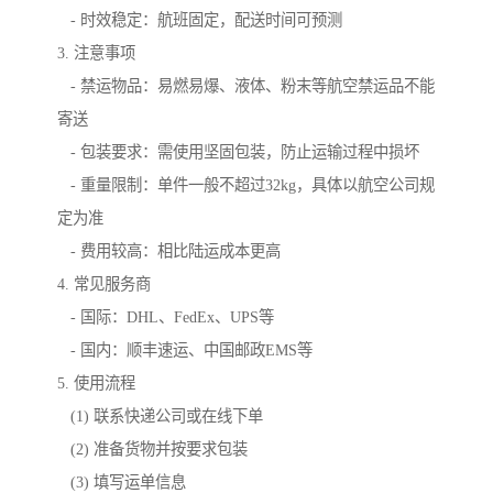
- 时效稳定：航班固定，配送时间可预测
3. 注意事项
- 禁运物品：易燃易爆、液体、粉末等航空禁运品不能
寄送
- 包装要求：需使用坚固包装，防止运输过程中损坏
- 重量限制：单件一般不超过32kg，具体以航空公司规
定为准
- 费用较高：相比陆运成本更高
4. 常见服务商
- 国际：DHL、FedEx、UPS等
- 国内：顺丰速运、中国邮政EMS等
5. 使用流程
(1) 联系快递公司或在线下单
(2) 准备货物并按要求包装
(3) 填写运单信息