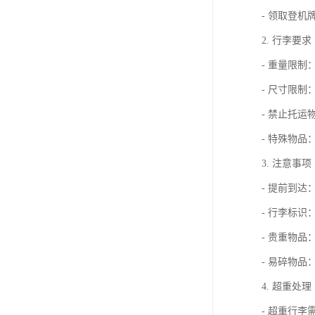
- 领取登机
2. 行李要求
- 重量限制
- 尺寸限制
- 禁止托
- 特殊物
3. 注意事项
- 提前到达
- 行李标
- 贵重物
- 易碎物品
4. 超重处理
- 超重行李