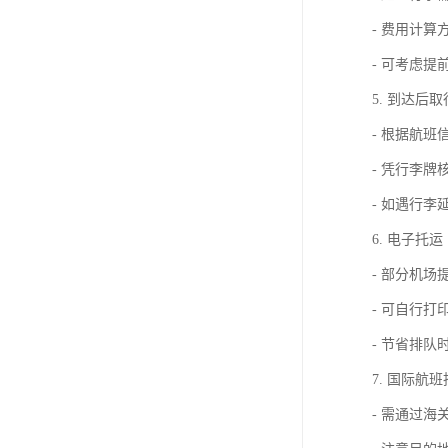
- 费用计
- 可考虑
5. 到达后
- 根据航
- 凭行李牌
- 如遇行
6. 电子托运
- 部分机场
- 可自行打
- 节省排队
7. 国际航
- 需通过海