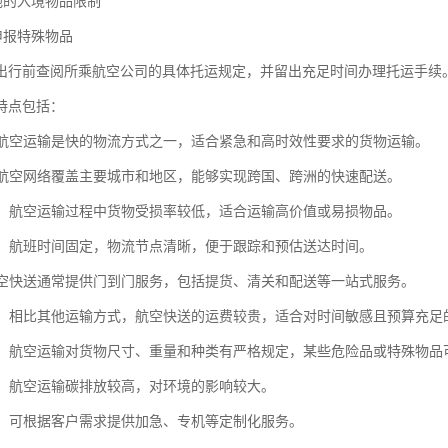
地的入境物品限制
申报特殊物品
出行前查阅所乘航空公司的具体托运规定，并留出充足时间办理托运手续
特点包括：
快：航空运输是快的物流方式之一，适合紧急和高时效性要求的货物运输。
广：航空网络覆盖主要城市和地区，能够实现跨国、跨洲的快速配送。
性高：航空运输过程中货物受损率较低，适合运输高价值或易损物品。
稳定：航班时间固定，物流节点清晰，便于跟踪和预估送达时间。
：航空快送通常提供门到门服务，包括提货、清关和配送等一站式服务。
较高：相比其他运输方式，航空快送的运费较贵，适合对时间敏感且预算充足
较多：航空运输对货物尺寸、重量和种类有严格规定，某些危险品或特殊物品
压力：航空运输碳排放较高，对环境的影响较大。
性强：可根据客户需求提供加急、专机等定制化服务。