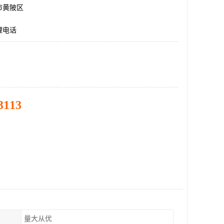
市黄陂区
理电话
3113
量大从优