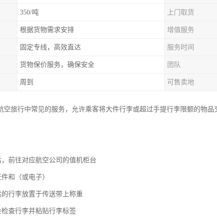
350/吨
上门取货
根据货物需求安排
增值服务
固定专线，高效直达
服务时间
货物保价服务，确保安全
团队
周到
可售卖地
航空旅行中常见的服务，允许乘客将大件行李或超过手提行李限额的物品
场后，前往对应航空公司的值机柜台
证件和（或电子）
托运的行李放置于传送带上称重
员会检查行李并粘贴行李标签