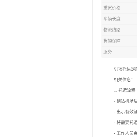
重货价格
车辆长度
物流线路
货物保障
服务
机场托运是
相关信息：
1. 托运流程
- 到达机
- 出示有效
- 将需要
- 工作人