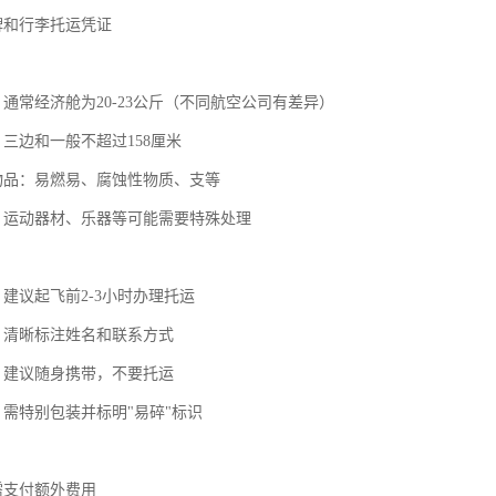
牌和行李托运凭证
：通常经济舱为20-23公斤（不同航空公司有差异）
：三边和一般不超过158厘米
运物品：易燃易、腐蚀性物质、支等
品：运动器材、乐器等可能需要特殊处理
：建议起飞前2-3小时办理托运
识：清晰标注姓名和联系方式
品：建议随身携带，不要托运
：需特别包装并标明"易碎"标识
需支付额外费用