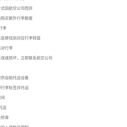
算方式因航空公司而异
提前购买额外行李额度
取行李
班信息屏找到对应行李转盘
核对行李
李延误或损坏，立即联系航空公司
提供自助托运设备
印行李标签并托运
时间
班托运
关检查