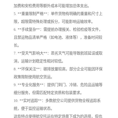
加费和安检费用等额外成本可能增加总体支出。
5. **重量限制严格**：单件货物有明确的重量和尺寸上
限，超限需特殊处理或拆分，可能影响运输效率。
6. **手续复杂**：需提前办理报关、检验检疫等文件，
且禁运物品清单严格（如电池、液体等），准备时间较
长。
7. **受天气影响大**：恶劣天气可能导致航班延误或取
消，运输计划稳定性相对较低。
8. **环保关注**：碳排放量较高，部分企业可能因环保
政策限制使用航空货运。
9. **专业化服务**：提供门到门、冷链、危险品运输等
细分服务，但需匹配特定资质和包装要求。
10. **实时追踪**：多数航空公司提供货物全程追踪系
统，便于监控运输状态。
这些特点使得航空托运在特定场景下成为的选择，但也