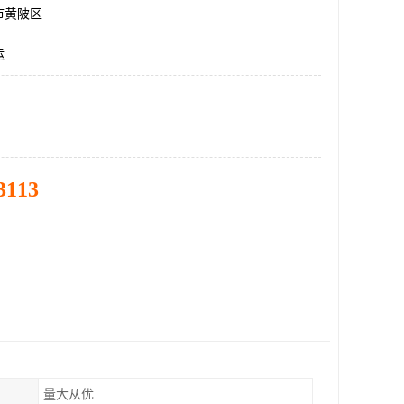
市黄陂区
运
3113
量大从优