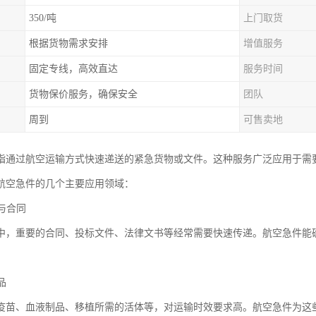
350/吨
上门取货
根据货物需求安排
增值服务
固定专线，高效直达
服务时间
货物保价服务，确保安全
团队
周到
可售卖地
指通过航空运输方式快速递送的紧急货物或文件。这种服务广泛应用于需
航空急件的几个主要应用领域：
件与合同
中，重要的合同、投标文件、法律文书等经常需要快速传递。航空急件能
。
品
疫苗、血液制品、移植所需的活体等，对运输时效要求高。航空急件为这