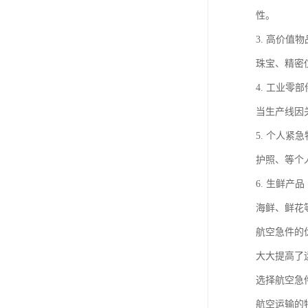
性。
3. 高价值物
珠宝、精密
4. 工业零部
当生产线因
5. 个人紧
护照、等个
6. 生鲜产品
海鲜、鲜花
航空急件的
大大提高了
选择航空急
航空运输的