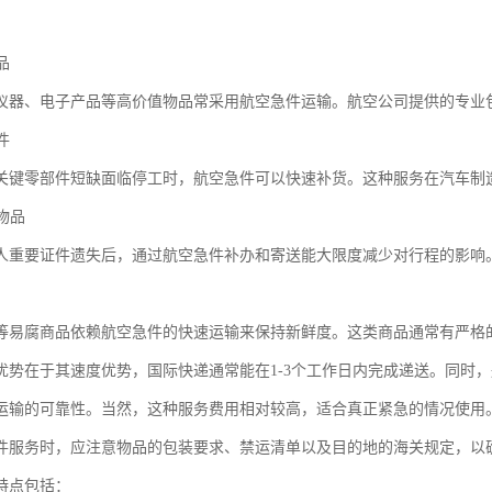
品
仪器、电子产品等高价值物品常采用航空急件运输。航空公司提供的专业
件
关键零部件短缺面临停工时，航空急件可以快速补货。这种服务在汽车制
急物品
人重要证件遗失后，通过航空急件补办和寄送能大限度减少对行程的影响
等易腐商品依赖航空急件的快速运输来保持新鲜度。这类商品通常有严格
优势在于其速度优势，国际快递通常能在1-3个工作日内完成递送。同时
运输的可靠性。当然，这种服务费用相对较高，适合真正紧急的情况使用
件服务时，应注意物品的包装要求、禁运清单以及目的地的海关规定，以
特点包括：