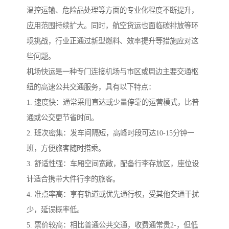
温控运输、危险品处理等方面的专业化程度不断提升，
应用范围持续扩大。同时，航空货运也面临碳排放等环
境挑战，行业正通过新型燃料、效率提升等措施应对这
些问题。
机场快运是一种专门连接机场与市区或周边主要交通枢
纽的高速公共交通服务，具有以下特点：
1. 速度快：通常采用直达或少量停靠的运营模式，比普
通或公交更节省时间。
2. 班次密集：发车间隔短，高峰时段可达10-15分钟一
班，方便旅客随时搭乘。
3. 舒适性强：车厢空间宽敞，配备行李存放区，座位设
计适合携带大件行李的旅客。
4. 准点率高：享有轨道或优先通行权，受其他交通干扰
少，延误概率低。
5. 票价较高：相比普通公共交通，收费通常贵2-，但低