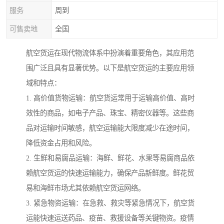
服务
周到
可售卖地
全国
航空货运在现代物流体系中扮演着重要角色，其应用范
围广泛且具有显著优势。以下是航空货运的主要应用领
域和特点：
1. 高价值货物运输：航空货运常用于运输高价值、高时
效性的商品，如电子产品、珠宝、精密仪器等。这些商
品对运输时间敏感，航空运输能大限度减少在途时间，
降低资金占用和风险。
2. 生鲜和易腐品运输：海鲜、鲜花、水果等易腐商品依
赖航空货运的快速运输能力，确保产品新鲜度。鲜花贸
易和海鲜市场尤其依赖航空货运网络。
3. 紧急物资运输：在急救、救灾等紧急情况下，航空货
运能快速运送药品、疫苗、救援设备等关键物资。疫情