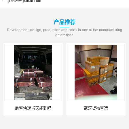
http://www.jxhkdl.com
产品推荐
Development, design, production and sales in one of the manufacturing
enterprises
航空快递当天能到吗
武汉货物空运