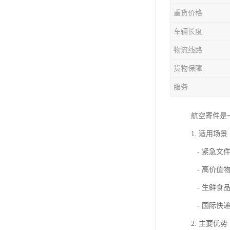
重货价格
车辆长度
物流线路
货物保障
服务
航空寄件是
1. 适用场景
- 紧急文
- 高价值
- 生鲜食
- 国际快
2. 主要优势