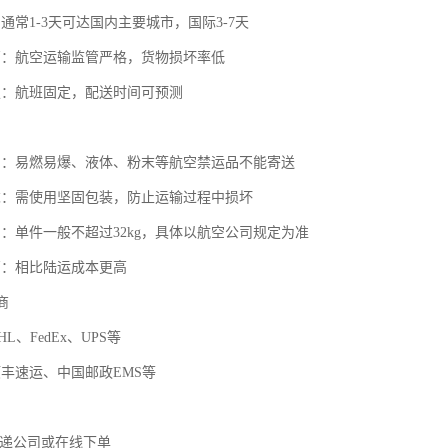
通常1-3天可达国内主要城市，国际3-7天
高：航空运输监管严格，货物损坏率低
定：航班固定，配送时间可预测
品：易燃易爆、液体、粉末等航空禁运品不能寄送
求：需使用坚固包装，防止运输过程中损坏
制：单件一般不超过32kg，具体以航空公司规定为准
高：相比陆运成本更高
商
L、FedEx、UPS等
顺丰速运、中国邮政EMS等
快递公司或在线下单