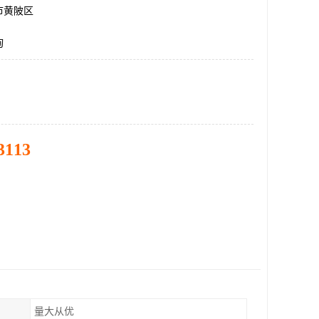
市黄陂区
询
3113
量大从优