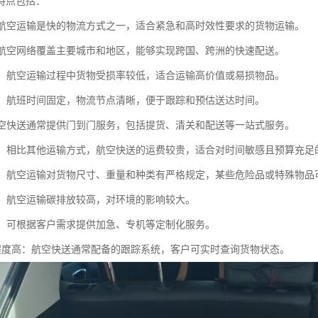
特点包括：
快：航空运输是快的物流方式之一，适合紧急和高时效性要求的货物运输。
广：航空网络覆盖主要城市和地区，能够实现跨国、跨洲的快速配送。
性高：航空运输过程中货物受损率较低，适合运输高价值或易损物品。
稳定：航班时间固定，物流节点清晰，便于跟踪和预估送达时间。
：航空快送通常提供门到门服务，包括提货、清关和配送等一站式服务。
较高：相比其他运输方式，航空快送的运费较贵，适合对时间敏感且预算充足
较多：航空运输对货物尺寸、重量和种类有严格规定，某些危险品或特殊物品
压力：航空运输碳排放较高，对环境的影响较大。
性强：可根据客户需求提供加急、专机等定制化服务。
息化程度高：航空快送通常配备的跟踪系统，客户可实时查询货物状态。