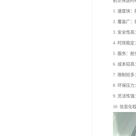
航空快送的
1. 速度
2. 覆盖
3. 安全
4. 时效
5. 服务
6. 成本
7. 限制
8. 环保
9. 灵活
10. 信