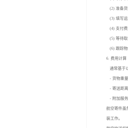
(2) 准备
(3) 填写
(4) 支付
(5) 等待
(6) 跟踪
6. 费用计算
通常基于
- 货物重
- 寄送距
- 附加服
航空寄件虽
装工作。