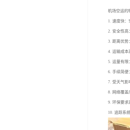
机场空运的
1. 速度
2. 安全
3. 距离
4. 运输
5. 运量
6. 手续
7. 受天
8. 网络
9. 环保
10. 追