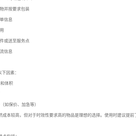
货物并按要求包装
运单信息
费用
取件或送至服务点
物流信息
以下因素：
量和体积
离
务（如保价、加急等）
然成本较高，但对于时效性要求高的物品是理想的选择。使用时建议提前