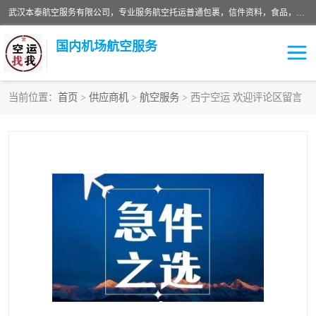
武汉本泰航空服务有限公司，专业服务航空托运普通包裹，信件资料，食品，服装，快消品等运输的专线空运，完善的网络服务确保为客户提供准确、*、安全的“门对门”服务，本着“诚信为本、精诚合作”的服务宗旨.“以安全运输为保障，以运价合理要求市场”的经营理念。武汉机场货运、武汉航空物流、武汉空运、武汉天河国际机场东方、南方、国际航空、机场空运业务覆盖国内二三线机场城市，如：武汉-敦煌、武汉-柳州等
国内机场航空服务
当前位置：
首页
>
供应商机
>
航空服务
> 西宁空运 欢迎评论区留言
航空服务