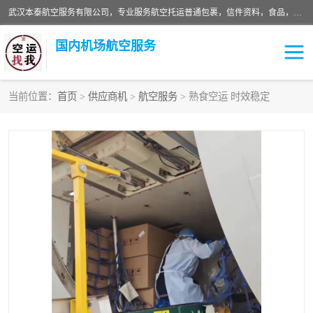
武汉本泰航空服务有限公司，专业服务航空托运普通包裹，信件资料，食品，服装，快消品等运输的专线空运，完善的网络服务确保为客户提供准确、*、安全的“门对门”服务，本着“诚信为本、精诚合作”的服务宗旨.“以安全运输为保障，以运价合理要求市场”的经营理念。武汉机场货运、武汉航空物流、武汉空运、武汉天河国际机场东方、南方、国际航空、机场空运业务覆盖国内二三线机场城市，如：武汉-敦煌、武汉-柳州等
国内机场航空服务
当前位置：
首页
>
供应商机
>
航空服务
> 熟食空运 时效稳定
航空服务