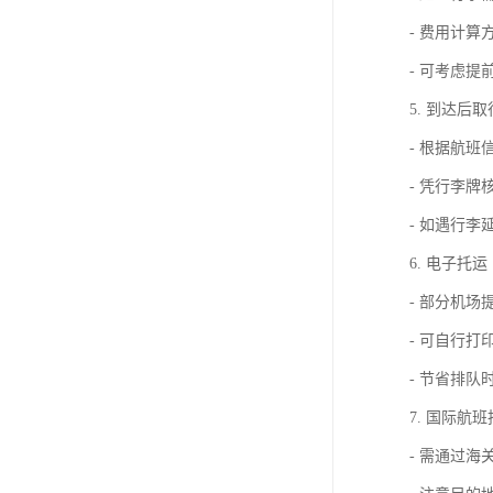
- 费用计
- 可考虑
5. 到达后
- 根据航
- 凭行李牌
- 如遇行
6. 电子托运
- 部分机场
- 可自行打
- 节省排队
7. 国际航
- 需通过海