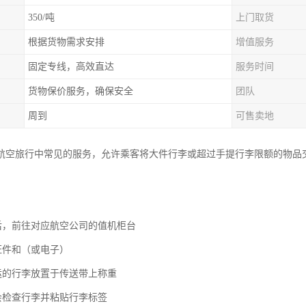
350/吨
上门取货
根据货物需求安排
增值服务
固定专线，高效直达
服务时间
货物保价服务，确保安全
团队
周到
可售卖地
航空旅行中常见的服务，允许乘客将大件行李或超过手提行李限额的物品
场后，前往对应航空公司的值机柜台
证件和（或电子）
托运的行李放置于传送带上称重
员会检查行李并粘贴行李标签