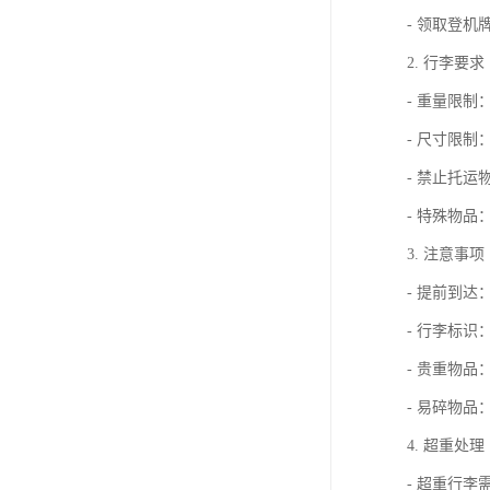
- 领取登机
2. 行李要求
- 重量限制
- 尺寸限制
- 禁止托
- 特殊物
3. 注意事项
- 提前到达
- 行李标
- 贵重物
- 易碎物品
4. 超重处理
- 超重行李