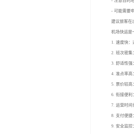
- 注意目的
- 可能需要
建议旅客在
机场快运是
1. 速度
2. 班次密
3. 舒适
4. 准点
5. 票价
6. 衔接
7. 运营
8. 支付
9. 安全