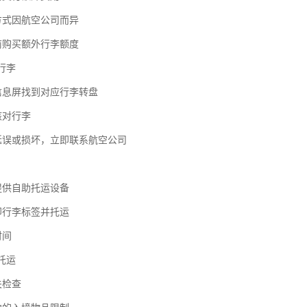
算方式因航空公司而异
提前购买额外行李额度
取行李
班信息屏找到对应行李转盘
核对行李
李延误或损坏，立即联系航空公司
提供自助托运设备
印行李标签并托运
时间
班托运
关检查