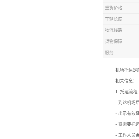
重货价格
车辆长度
物流线路
货物保障
服务
机场托运是
相关信息：
1. 托运流程
- 到达机
- 出示有效
- 将需要
- 工作人