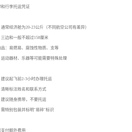
牌和行李托运凭证
：通常经济舱为20-23公斤（不同航空公司有差异）
：三边和一般不超过158厘米
运物品：易燃易、腐蚀性物质、支等
品：运动器材、乐器等可能需要特殊处理
：建议起飞前2-3小时办理托运
识：清晰标注姓名和联系方式
品：建议随身携带，不要托运
：需特别包装并标明"易碎"标识
需支付额外费用