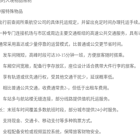
地的入境物品限制
申报特殊物品
出行前查阅所乘航空公司的具体托运规定，并留出充足时间办理托运手续
一种专门连接机场与市区或周边主要交通枢纽的高速公共交通服务，具有
快：通常采用直达或少量停靠的运营模式，比普通或公交更节省时间。
集：发车间隔短，高峰时段可达10-15分钟一班，方便旅客随时搭乘。
性强：车厢空间宽敞，配备行李存放区，座位设计适合携带大件行李的旅客。
率高：享有轨道或优先通行权，受其他交通干扰少，延误概率低。
较高：相比普通公共交通，收费通常贵2-，但低于出租车费用。
便利：车站多与航站楼无缝连接，部分线路提供值机托运服务。
时间长：末班车时间覆盖多数航班时段，部分城市提供24小时服务。
便捷：支持现金、交通卡、移动支付等多种购票方式。
监控：全程配备安检或视频监控系统，保障旅客财物安全。