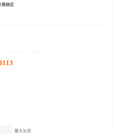
市黄陂区
3113
量大从优