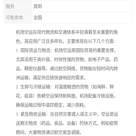
服务
周到
可售卖地
全国
机场空运在现代物流和交通体系中扮演着至关重要的角
色，其应用广泛且多样化，主要体现在以下几个方面：
1. 国际货运与物流：机场空运是国际贸易的重要支撑，
尤其适用于高价值、时效性强的货物，如电子产品、药
品、精密仪器等。通过航空网络，货物能在短时间内跨
洲运输，满足供应链快速响应的需求。
2. 生鲜与冷链运输：对温度敏感的货物（如海鲜、鲜
花、疫苗）依赖空运保持新鲜度。机场配备冷链设施，
确保运输过程中温控稳定，减少损耗。
3. 紧急物资运输：在自然灾害或人道主义中，空运是运
送救灾物资（药品、食品、设备）的快方式。例如疫情
期间，大量物资通过航空紧急调拨。