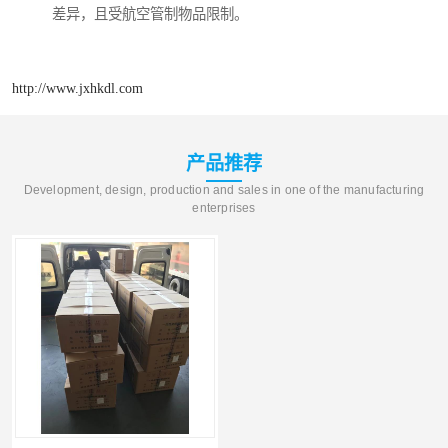
差异，且受航空管制物品限制。
http://www.jxhkdl.com
产品推荐
Development, design, production and sales in one of the manufacturing
enterprises