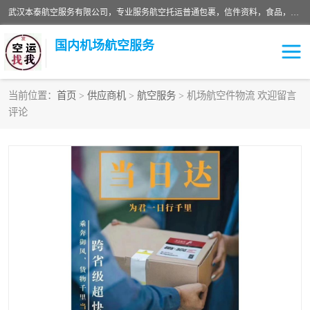
武汉本泰航空服务有限公司，专业服务航空托运普通包裹，信件资料，食品，服装，快消品等运输的专线空运，完善的网络服务确保为客户提供准确、*、安全的“门对门”服务，本着“诚信为本、精诚合作”的服务宗旨.“以安全运输为保障，以运价合理要求市场”的经营理念。武汉机场货运、武汉航空物流、武汉空运、武汉天河国际机场东方、南方、国际航空、机场空运业务覆盖国内二三线机场城市，如：武汉-敦煌、武汉-柳州等
国内机场航空服务
当前位置：
首页
>
供应商机
>
航空服务
> 机场航空件物流 欢迎留言
评论
航空服务