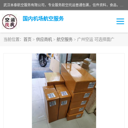
武汉本泰航空服务有限公司，专业服务航空托运普通包裹，信件资料，食品，服装，快消品等运输的专线空运，完善的网络服务确保为客户提供准确、*、安全的“门对门”服务，本着“诚信为本、精诚合作”的服务宗旨.“以安全运输为保障，以运价合理要求市场”的经营理念。武汉机场货运、武汉航空物流、武汉空运、武汉天河国际机场东方、南方、国际航空、机场空运业务覆盖国内二三线机场城市，如：武汉-敦煌、武汉-柳州等
国内机场航空服务
当前位置：
首页
>
供应商机
>
航空服务
> 广州空运 可选择面广
航空服务