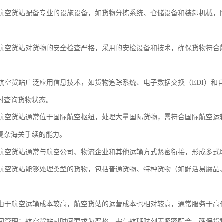
化：航空货站配备专业的设施设备，如货物分拣系统、仓储设备和装卸机械
性：航空货站对货物的安全检查严格，采用的安检设备和技术，确保货物符
化：航空货站广泛应用信息技术，如货物追踪系统、电子数据交换（EDI）
时查询货物状态。
化：航空货站通常位于国际航空枢纽，处理大量国际货物，需符合国际航空运
复杂海关手续的能力。
化：航空货站通常与航空公司、物流企业和其他运输方式紧密衔接，形成多
性：航空货站能够处理类型的货物，包括普通货物、特种货物（如鲜活易腐
本：由于航空运输成本较高，航空货站的运营成本也相对较高，通常服务于
的时间管理：航空货站对时间要求为严格，需与航班时刻表紧密配合，确保