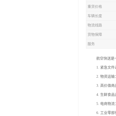
重货价格
车辆长度
物流线路
货物保障
服务
航空快送是
1. 紧急
2. 物资
3. 高价
4. 生鲜
5. 电商
6. 工业