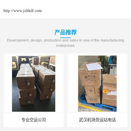
http://www.jxhkdl.com
产品推荐
Development, design, production and sales in one of the manufacturing
enterprises
武汉机场货运站电话
西宁航空物流