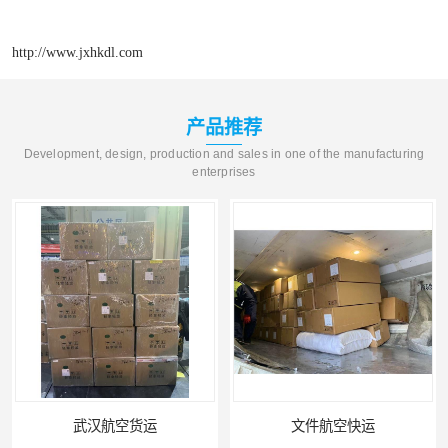
http://www.jxhkdl.com
产品推荐
Development, design, production and sales in one of the manufacturing
enterprises
文件航空快运
专业空运公司