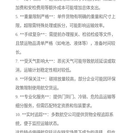
加费和安检费用等额外成本可能增加总体支出。
5. **重量限制严格**：单件货物有明确的重量和尺寸上
限，超限需特殊处理或拆分，可能影响运输效率。
6. **手续复杂**：需提前办理报关、检验检疫等文件，
且禁运物品清单严格（如电池、液体等），准备时间较
长。
7. **受天气影响大**：恶劣天气可能导致航班延误或取
消，运输计划稳定性相对较低。
8. **环保关注**：碳排放量较高，部分企业可能因环保
政策限制使用航空货运。
9. **专业化服务**：提供门到门、冷链、危险品运输等
细分服务，但需匹配特定资质和包装要求。
10. **实时追踪**：多数航空公司提供货物全程追踪系
统，便于监控运输状态。
这些特点使得航空托运在特定场景下成为的选择，但也