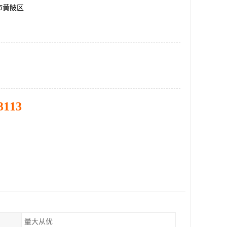
市黄陂区
3113
量大从优