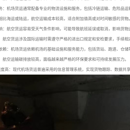
化服务：机场货运通常配备专业的物流设施和服务，包括冷链运输、危险品
本：相比海运或陆运，航空运输成本较高，适合附加值高或对时间敏感的货物
气影响：航空货运容易受天气条件影响，可能导致航班延误或取消，影响货物
监管：航空货运涉及国际运输时需遵守严格的进出口规定和安检要求，手续相
设施依赖：机场货运依赖机场的基础设施和服务能力，包括货站、跑道、仓
压力：航空运输碳排放较高，面临越来越严格的环保要求和可持续发展压力。
息化程度高：现代机场货运普遍采用的信息管理系统，实现货物跟踪、数据共