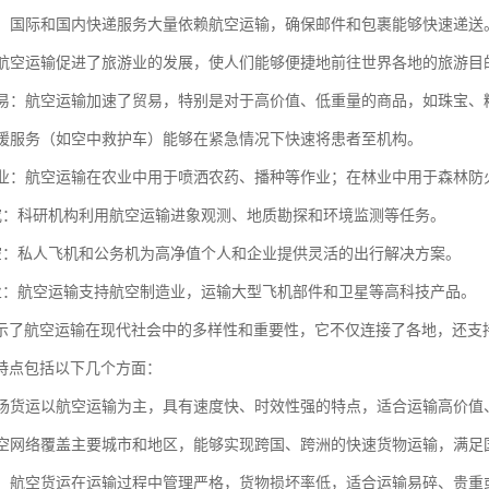
服务：国际和国内快递服务大量依赖航空运输，确保邮件和包裹能够快速递送
业：航空运输促进了旅游业的发展，使人们能够便捷地前往世界各地的旅游目
与贸易：航空运输加速了贸易，特别是对于高价值、低重量的商品，如珠宝、
空救援服务（如空中救护车）能够在紧急情况下快速将患者至机构。
与林业：航空运输在农业中用于喷洒农药、播种等作业；在林业中用于森林防
学研究：科研机构利用航空运输进象观测、地质勘探和环境监测等任务。
人航空：私人飞机和公务机为高净值个人和企业提供灵活的出行解决方案。
空工业：航空运输支持航空制造业，运输大型飞机部件和卫星等高科技产品。
示了航空运输在现代社会中的多样性和重要性，它不仅连接了各地，还支
特点包括以下几个方面：
：机场货运以航空运输为主，具有速度快、时效性强的特点，适合运输高价
：航空网络覆盖主要城市和地区，能够实现跨国、跨洲的快速货物运输，满足
性高：航空货运在运输过程中管理严格，货物损坏率低，适合运输易碎、贵