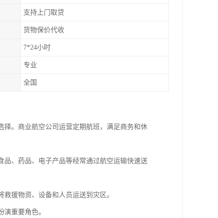
支持上门取贷
货物保价代收
7*24小时
专业
全国
行选择。商业航空公司运营定期航班，满足商务和休
鲜食品、药品、电子产品等经常通过航空运输快速送
速将救援物资、设备和人员运送到灾区。
扮演重要角色。