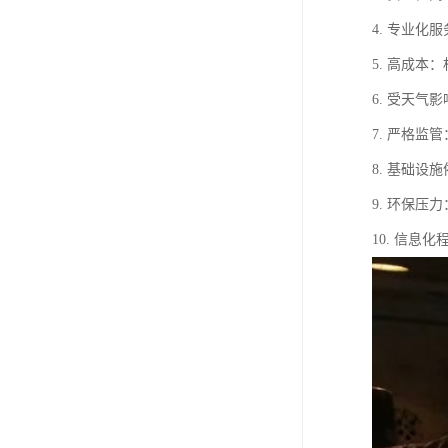
4. 专业
5. 高成
6. 受天
7. 严格
8. 基础
9. 环保
10. 信