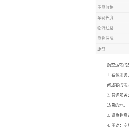
重货价格
车辆长度
物流线路
货物保障
服务
航空运输的
1. 客运
闲旅客的需
2. 货运
达目的地。
3. 紧急
4. 用途