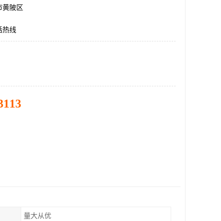
市黄陂区
话热线
3113
量大从优