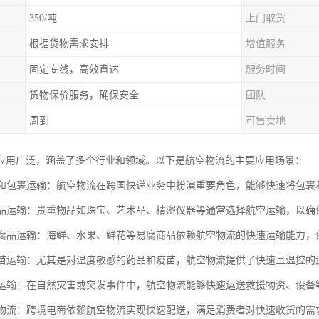
350/吨
上门取货
根据货物需求安排
增值服务
固定专线，高效直达
服务时间
货物保价服务，确保安全
团队
周到
可售卖地
应用广泛，涵盖了多个行业和领域。以下是航空物流的主要应用场景：
快递和包裹运输：航空物流在跨国快递业务中扮演重要角色，能够快速将包
值商品运输：贵重物品如珠宝、艺术品、精密仪器等通常选择航空运输，以
和易腐品运输：海鲜、水果、鲜花等易腐商品依赖航空物流的快速运输能力，
和疫苗运输：尤其是对温度敏感的药品和疫苗，航空物流提供了快速且温控的
物资运输：在自然灾害或突发事件中，航空物流能够快速运送救援物资、设备
商务物流：跨境电商依赖航空物流实现快速配送，满足消费者对快速收货的需