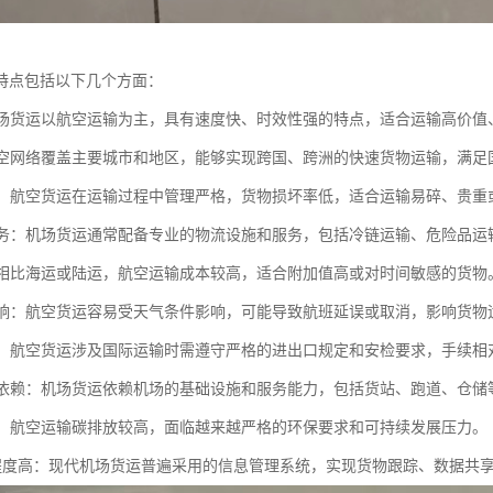
特点包括以下几个方面：
：机场货运以航空运输为主，具有速度快、时效性强的特点，适合运输高价
：航空网络覆盖主要城市和地区，能够实现跨国、跨洲的快速货物运输，满足
性高：航空货运在运输过程中管理严格，货物损坏率低，适合运输易碎、贵
化服务：机场货运通常配备专业的物流设施和服务，包括冷链运输、危险品
本：相比海运或陆运，航空运输成本较高，适合附加值高或对时间敏感的货物
气影响：航空货运容易受天气条件影响，可能导致航班延误或取消，影响货物
监管：航空货运涉及国际运输时需遵守严格的进出口规定和安检要求，手续相
设施依赖：机场货运依赖机场的基础设施和服务能力，包括货站、跑道、仓
压力：航空运输碳排放较高，面临越来越严格的环保要求和可持续发展压力。
息化程度高：现代机场货运普遍采用的信息管理系统，实现货物跟踪、数据共