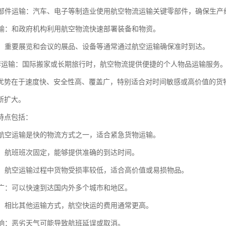
业零部件运输：汽车、电子等制造业使用航空物流运输关键零部件，确保生产
资运输：和政府机构利用航空物流快速部署装备和物资。
物流：重要展览和会议的展品、设备等通常通过航空运输确保准时到达。
人行李运输：国际搬家或长期旅行时，航空物流提供便捷的个人物品运输服务
优势在于速度快、安全性高、覆盖广，特别适合对时间敏感或高价值的货
断扩大。
特点包括：
快：航空运输是快的物流方式之一，适合紧急货物运输。
性强：航班班次固定，能够提供准确的到达时间。
性高：航空运输过程中货物受损率较低，适合高价值或易损物品。
范围广：可以快速到达国内外多个城市和地区。
较高：相比其他运输方式，航空快运的费用通常更高。
气影响：恶劣天气可能导致航班延误或取消。