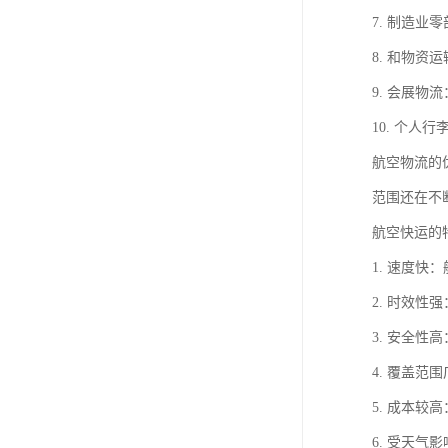
7. 制造
8. 和物
9. 会展
10. 个
航空物流的
范围还在不
航空快运的
1. 速度
2. 时效
3. 安全
4. 覆盖
5. 成本
6. 受天