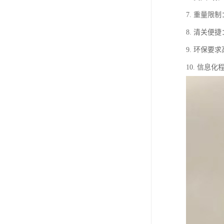
7. 重量
8. 清关
9. 环保
10. 信