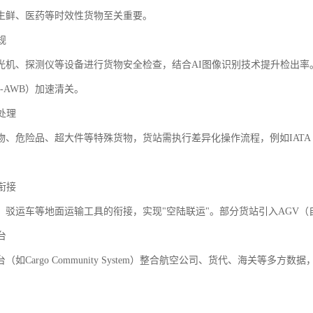
生鲜、医药等时效性货物至关重要。
规
X光机、探测仪等设备进行货物安全检查，结合AI图像识别技术提升检出
-AWB）加速清关。
物处理
物、危险品、超大件等特殊货物，货站需执行差异化操作流程，例如IATA 
输衔接
、驳运车等地面运输工具的衔接，实现"空陆联运"。部分货站引入AGV
台
（如Cargo Community System）整合航空公司、货代、海关等