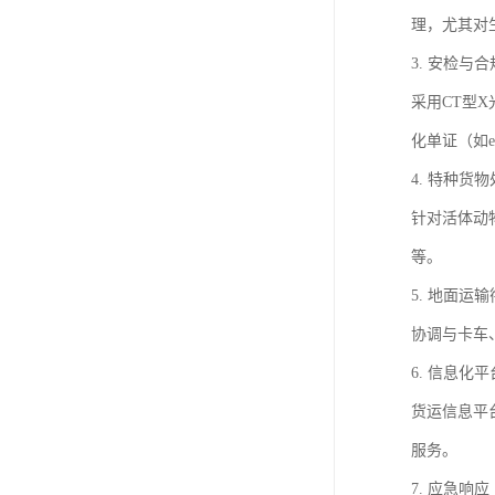
理，尤其对
3. 安检与合
采用CT型
化单证（如e
4. 特种货
针对活体动
等。
5. 地面运
协调与卡车
6. 信息化平
货运信息平台
服务。
7. 应急响应