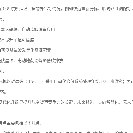
案处理航班延误、货物异常等情况，例如快速重新分拣、临时仓储调配等
势：
：机器人码垛、自动装卸设备应用
：技术提升单证可信度
AI预测货量波动优化资源配置
：光伏屋顶、电动地勤设备降低碳排放
例：
机场货运站（HACTL）采用自动化仓储系统处理年均300万吨货物；孟菲
运转。
现代化升级是提升航空货运竞争力的关键，未来将进一步向智慧化、无人
特点主要包括以下几点：