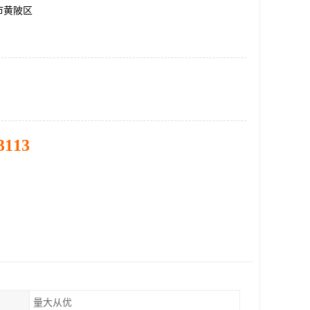
市黄陂区
3113
量大从优