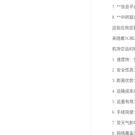
7. **
8. **中
这些应用显
来随着5G
机场空运的
1. 速度
2. 安全
3. 距离
4. 运输
5. 运量
6. 手续
7. 受天
8. 网络