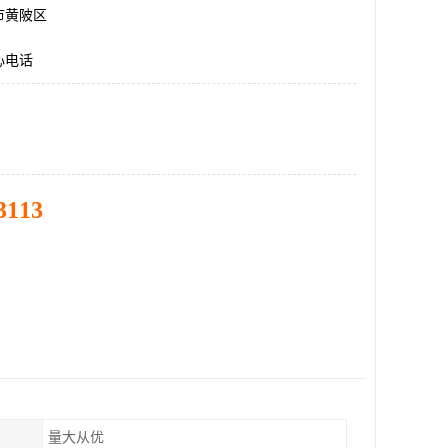
市黄陂区
心电话
3113
量大从优