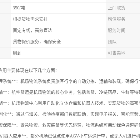
350/吨
上门取货
根据货物需求安排
增值服务
固定专线，高效直达
服务时间
货物保价服务，确保安全
团队
周到
可售卖地
应用主要体现在以下几个方面：
行李处理系统**：机场物流系统负责旅客行李的自动分拣、运输和装载，确保
货物运输**：航空货运是机场物流的核心业务，包括普货、冷链药品、生鲜等
智能仓储**：机场物流中心利用自动化立体仓库和机器人技术，实现货物的高
通关便利化**：通过与海关、检验检疫部门数据联动，实现电子报关、智能查
特种物资保障**：紧急物资、救灾装备等优先运输，物流系统可启动绿色通道
人机/机器人应用**：部分机场已试点使用AGV小车运送行李，或无人机进