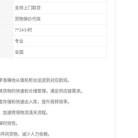
支持上门取贷
货物保价代收
7*24小时
专业
全国
行李准确地从值机柜台运送到对应航班。
特殊货物的快速和仓储管理，满足供应链需求。
密度存储和快速出入库，提升周转效率。
验，加速跨境物流清关流程。
确保时效性。
行机坪间货物，减少人力依赖。