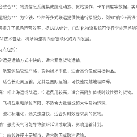
信息平台整合**：物流信息系统集成航班动态、货站操作、卡车调度等数据，
转联运服务**：为空铁、空陆等多式联运提供快速衔接服务，例如"航空+高铁
著提升了机场运营效率，据IATA统计，自动化物流系统可使行李处理差错率
和AI技术普及，机场物流将向更智能化的方向发展。
特点包括：
快：空运是运输方式中快的，适合紧急货物运输。
性高：航空运输管理严格，货物损坏率低，适合高价值或易损物品。
优势：适合长距离运输，尤其是国际运输，可快速跨越地理障碍。
成本高：相比海运或陆运，空运费用较高，适合高附加值或时效性强的货物。
有限：飞机载重和舱位有限，不适合大批量或超大件货物运输。
简便：流程标准化，通关速度快，适合对时效要求高的货物。
气影响：恶劣天气可能导致航班延误或取消，影响运输计划。
覆盖广：航线连接主要城市，适合跨国或跨洲运输。