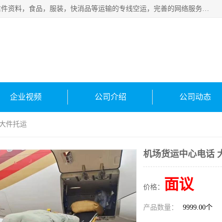
武汉本泰航空服务有限公司，专业服务航空托运普通包裹，信件资料，食品，服装，快消品等运输的专线空运，完善的网络服务确保为客户提供准确、*、安全的“门对门”服务，本着“诚信为本、精诚合作”的服务宗旨.“以安全运输为保障，以运价合理要求市场”的经营理念。武汉机场货运、武汉航空物流、武汉空运、武汉天河国际机场东方、南方、国际航空、机场空运业务覆盖国内二三线机场城市，如：武汉-敦煌、武汉-柳州等
企业视频
公司介绍
公司动态
 大件托运
机场货运中心电话 
面议
价格：
产品数量：
9999.00个