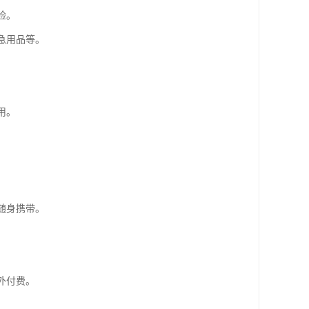
险。
紧急用品等。
。
用。
随身携带。
外付费。