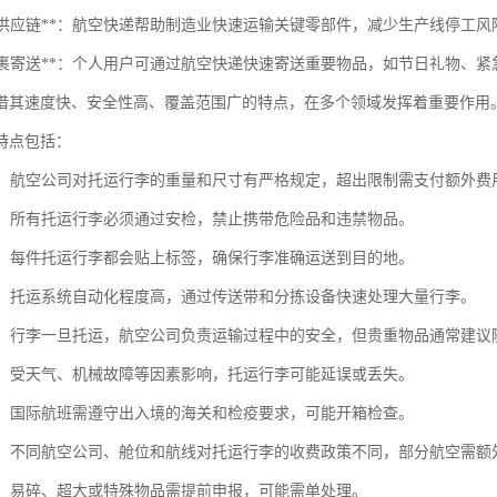
制造业供应链**：航空快递帮助制造业快速运输关键零部件，减少生产线停工风
个人包裹寄送**：个人用户可通过航空快递快速寄送重要物品，如节日礼物、
借其速度快、安全性高、覆盖范围广的特点，在多个领域发挥着重要作用
特点包括：
限制：航空公司对托运行李的重量和尺寸有严格规定，超出限制需支付额外费
检查：所有托运行李必须通过安检，禁止携带危险品和违禁物品。
识别：每件托运行李都会贴上标签，确保行李准确运送到目的地。
效率：托运系统自动化程度高，通过传送带和分拣设备快速处理大量行李。
划分：行李一旦托运，航空公司负责运输过程中的安全，但贵重物品通常建议
风险：受天气、机械故障等因素影响，托运行李可能延误或丢失。
规定：国际航班需遵守出入境的海关和检疫要求，可能开箱检查。
差异：不同航空公司、舱位和航线对托运行李的收费政策不同，部分航空需额
处理：易碎、超大或特殊物品需提前申报，可能需单处理。