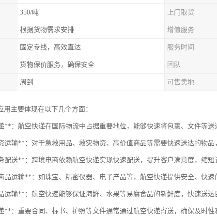
350/吨
上门取货
根据货物需求安排
增值服务
固定专线，高效直达
服务时间
货物保价服务，确保安全
团队
周到
可售卖地
应用主要体现在以下几个方面：
国际快递**：航空快递在国际物流中占据重要地位，能够快速将包裹、文件等
紧急物资运输**：对于急救用品、救灾物资、高价值商品等需要快速送达的物
电子商务配送**：跨境电商依赖航空快递实现快速配送，提升客户满意度，缩
高价值商品运输**：如珠宝、精密仪器、电子产品等，航空快递提供安全、快
生鲜食品运输**：航空快递能够保证海鲜、水果等易腐食品的新鲜度，快速送达
文件快递**：重要合同、标书、护照等文件通常通过航空快递寄送，确保及时