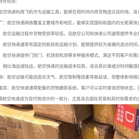
特点包括：
快：航空快递利用飞机作为运输工具，能够在短时间内将货物送达目的地，
范围广：航空快递网络覆盖主要城市和地区，能够实现国际和国内的长距离快
性高：航空运输过程中货物受损率较低，且航空公司和快递公司通常提供专
稳定：航空快递通常有固定的航班和运输计划，能够提供较为准确的送达时
多样：航空快递提供门到门、机场到机场等多种服务模式，满足不同客户的
较高：相比海运或陆运，航空快递的运输成本较高，适合高价值或对时间敏感
气影响：航空运输可能因恶劣天气、航空管制等因素导致延误，但整体影响相
化程度高：航空快递通常配备的货物跟踪系统，客户可以实时查询货物状态，
得航空快递成为现代物流中的一部分，尤其适合国际贸易和高时效需求的